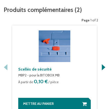
Fond double
Produits complémentaires
(
2
)
Volume
164 litres
Page
1 of 2
Scellés de sécurité
MBP2 - pour la BITOBOX MB
0,10 €
À partir de
/ pièce
METTRE AU PANIER