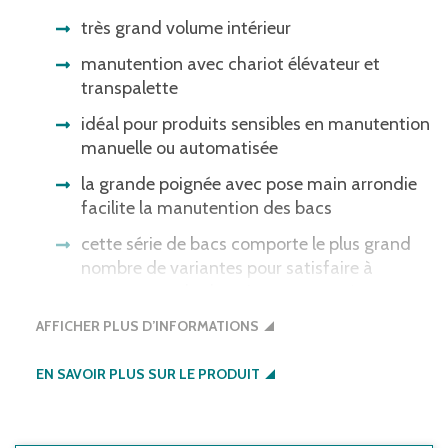
très grand volume intérieur
manutention avec chariot élévateur et
transpalette
idéal pour produits sensibles en manutention
manuelle ou automatisée
la grande poignée avec pose main arrondie
facilite la manutention des bacs
cette série de bacs comporte le plus grand
nombre de variantes pour satisfaire à
presque tous les besoins en entrepôt,
production ou lors du transport
AFFICHER PLUS D’INFORMATIONS
Veuillez noter : Certains systèmes de
EN SAVOIR PLUS SUR LE PRODUIT
barrières lumineuses ne reconnaissent pas
les bacs à fond noir. Nous serons heureux
de vous proposer des bacs dont le fond est