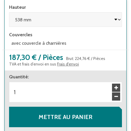
du même coloris que le bac.
Hauteur
Couvercles
avec couvercle à charnières
187,30 €
/
Pièces
Brut
:
224,76 €
/
Pièces
TVA et frais d’envoi en sus
Frais d'envoi
Quantité
:
METTRE AU PANIER