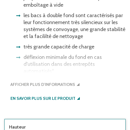
emboîtage à vide
les bacs à double fond sont caractérisés par
leur fonctionnement très silencieux sur les
systèmes de convoyage, une grande stabilité
et la facililté de nettoyage
très grande capacité de charge
déflexion minimale du fond en cas
d'utilisation dans des entrepôts
automatisés*
bonne gerbabilité grâce aux listons de
AFFICHER PLUS D’INFORMATIONS
gerbage montés sur charnières
EN SAVOIR PLUS SUR LE PRODUIT
Veuillez noter : Certains systèmes de
barrières lumineuses ne reconnaissent pas
les bacs à fond noir. Nous serons heureux
de vous proposer des bacs dont le fond est
du même coloris que le bac.
Hauteur