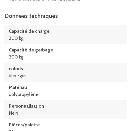
Longueur ext. base
690 mm
Données techniques
Longueur intérieure à la base
Capacité de charge
682 mm
200 kg
Longueur intérieure au bord supérieur
Capacité de gerbage
742 mm
200 kg
coloris
bleu-gris
Matériau
polypropylène
Personnalisation
Nein
Pièces/palette