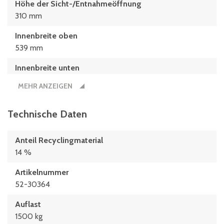
Höhe der Sicht-/Entnahmeöffnung
310 mm
Innenbreite oben
539 mm
Innenbreite unten
525 mm
MEHR ANZEIGEN
Innenhöhe
373 mm
Technische Daten
Innenlänge oben
Anteil Recyclingmaterial
739 mm
14 %
Innenlänge unten
Artikelnummer
725 mm
52-30364
Länge
Auflast
800 mm
1500 kg