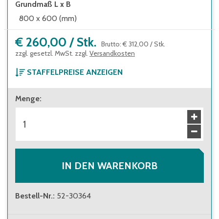
Grundmaß L x B
800 x 600 (mm)
€ 260,00
/
Stk.
Brutto
:
€ 312,00
/
Stk.
zzgl. gesetzl. MwSt. zzgl.
Versandkosten
STAFFELPREISE ANZEIGEN
ab 1 Stück
Menge
:
€ 260,00
Brutto
:
€ 312,00
ab 8 Stück
€ 246,00
Brutto
:
€ 295,20
ab 100 Stück
€ 189,00
Brutto
:
€ 226,80
IN DEN WARENKORB
Bestell-Nr.
:
52-30364