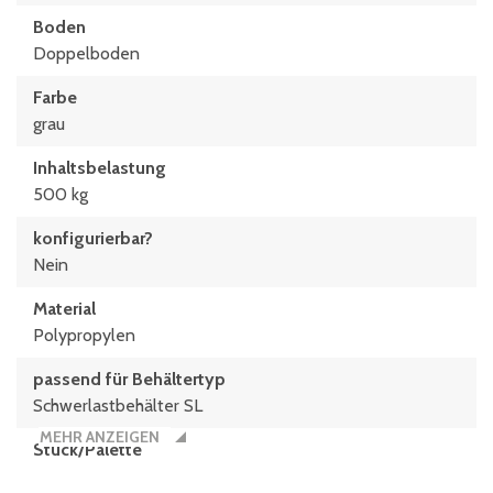
Stapelhöhe
Boden
2080 mm
Doppelboden
Farbe
grau
Inhaltsbelastung
500 kg
konfigurierbar?
Nein
Material
Polypropylen
passend für Behältertyp
Schwerlastbehälter SL
MEHR ANZEIGEN
Stück/Palette
8