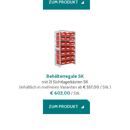
ZUM PRODUKT
140 mm)<br/>11 x RK6109 (600 x 117 x 90 mm)
(
1
)
3 x XL64421 (600 x 400 x 420 mm)<br/>3 x XL64271 (600 x 400
x 270 mm)<br/>3 x XL64171 (600 x 400 x 170 mm)<br/>5 x
RK6214 (600 x 234 x 140 mm)<br/>8 x RK61509 (600 x 156 x 90
mm)<br/>11 x RK6109 (600 x 117 x 90 mm)
(
1
)
40 x RK3214 (300 x 234 x 140 mm)
(
1
)
40 x RK4214 (400 x 234 x 140 mm)
(
1
)
40 x RK5214 (500 x 234 x 140 mm)
(
1
)
Behälterregale SK
mit 21 Sichtlagerkästen SK
(
erhältlich in mehreren Varianten
ab
€ 557,00
/ Stk.
)
€ 603,00
/
Stk.
ZUM PRODUKT