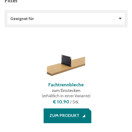
Filter
Geeignet für
Arbeitstische
(
4
)
BITO-TEC
(
12
)
Fachbodenregale
(
1
)
Fachbodenregale Stecksystem
(
1
)
Schlitzplatten
(
1
)
Sichtlagerkästen SK
(
2
)
Fachtrennbleche
zum Einstecken
(
erhältlich in einer Variante
)
€ 10,90
/
Stk.
ZUM PRODUKT