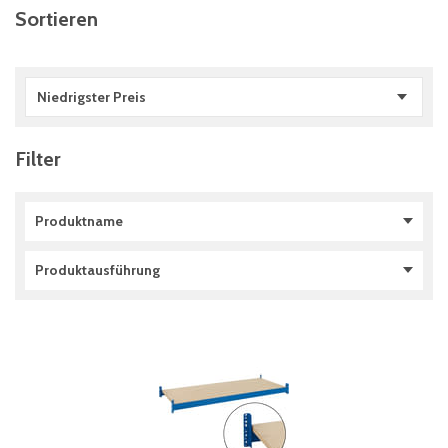
Sortieren
Niedrigster Preis
Filter
Produktname
Komplette Fachebenen
(
7
)
Produktausführung
mit verzinkten Stahleinlegesegmenten
(
1
)
1 Ebene
(
7
)
auf Stufentraversen
(
3
)
auf Stufentraversen PS 67L
(
3
)
mit Rollenbahnen
(
2
)
mit Rollenleisten
(
2
)
mit Spanplattenböden
(
1
)