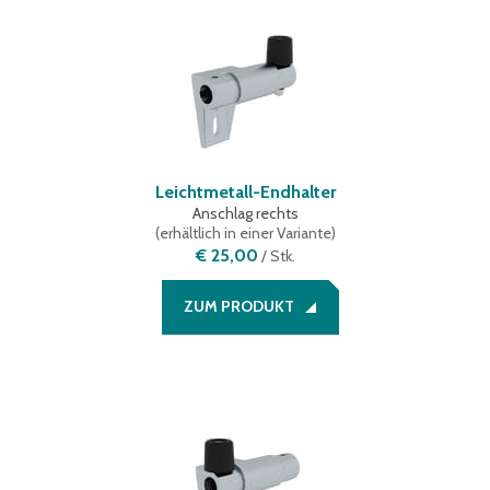
3100 mm
(
1
)
3150 mm
(
6
)
3200 mm
(
6
)
3250 mm
(
3
)
3300 mm
(
2
)
3350 mm
(
1
)
3400 mm
(
5
)
Leichtmetall-Endhalter
3500 mm
(
10
)
Anschlag rechts
(
erhältlich in einer Variante
)
3600 mm
(
4
)
€ 25,00
/
Stk.
3650 mm
(
2
)
3700 mm
(
8
)
ZUM PRODUKT
3750 mm
(
3
)
3800 mm
(
3
)
3850 mm
(
4
)
3900 mm
(
11
)