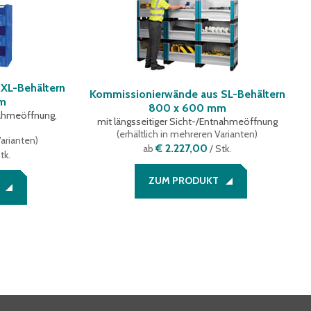
XL-Behältern
Kommissionierwände aus SL-Behältern
mm
800 x 600 mm
tnahmeöffnung,
mit längsseitiger Sicht-/Entnahmeöffnung
(
erhältlich in mehreren Varianten
)
Varianten
)
€ 2.227,00
ab
/ Stk.
tk.
ZUM PRODUKT