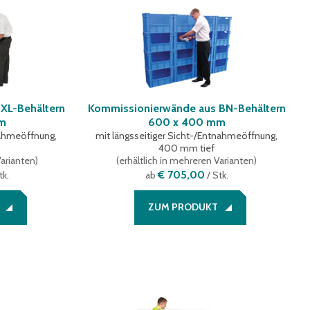
XL-Behältern
Kommissionierwände aus BN-Behältern
mm
600 x 400 mm
tnahmeöffnung,
mit längsseitiger Sicht-/Entnahmeöffnung,
400 mm tief
Varianten
)
(
erhältlich in mehreren Varianten
)
€ 705,00
tk.
ab
/ Stk.
ZUM PRODUKT