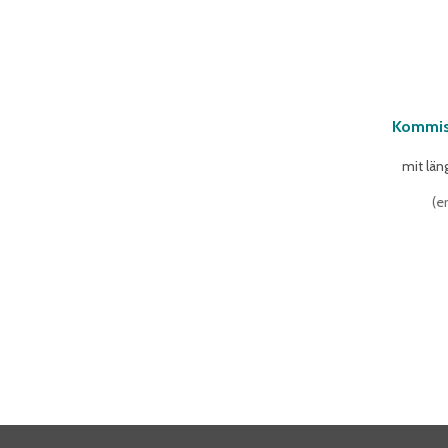
1635 mm
(
3
)
1655 mm
(
1
)
1840 mm
(
1
)
Kommis
mit län
(
er