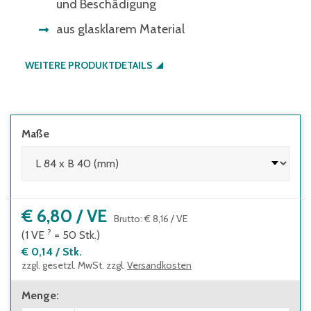
und Beschädigung
aus glasklarem Material
WEITERE PRODUKTDETAILS
Maße
€ 6,80
/
VE
Brutto
:
€ 8,16
/
VE
?
(1
VE
=
50
Stk.
)
€ 0,14
/
Stk.
zzgl. gesetzl. MwSt. zzgl.
Versandkosten
Menge
: