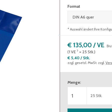
Format
* Auswahl ändert Ihre Konfig
€ 135,00
/
VE
Bru
?
(1
VE
=
25
Stk.
)
€ 5,40
/
Stk.
zzgl. gesetzl. MwSt. zzgl.
Ver
Menge
:
25
Stk.