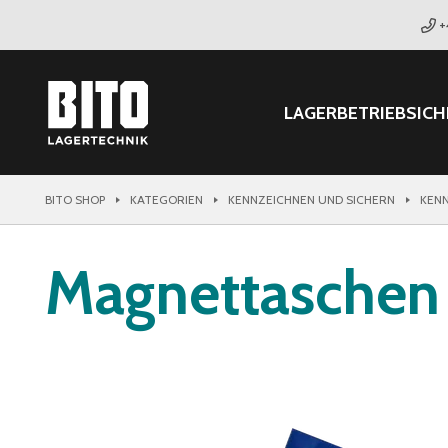
+
LAGER
BETRIEB
SICH
BITO SHOP
KATEGORIEN
KENNZEICHNEN UND SICHERN
KEN
Magnettaschen