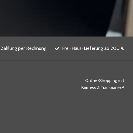
Zahlung per Rechnung
Frei-Haus-Lieferung ab 200 €
Online-Shopping mit
Fairness & Transparenz!