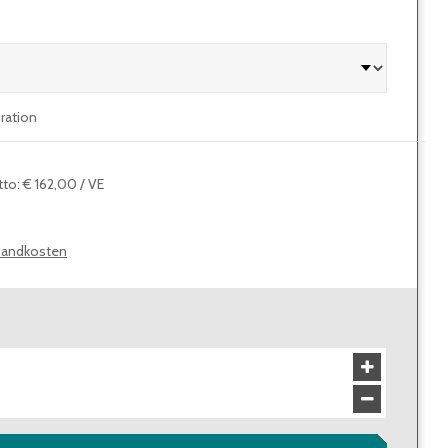
uration
tto
:
€ 162,00
/
VE
sandkosten