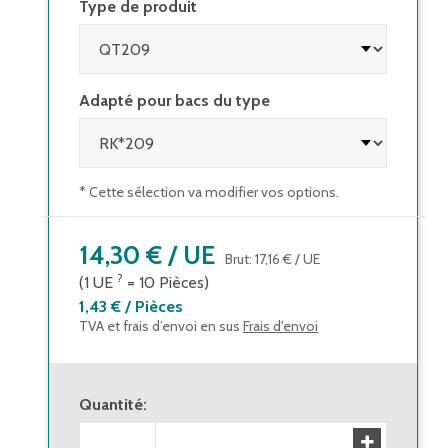
Type de produit
Adapté pour bacs du type
* Cette sélection va modifier vos options.
14,30 €
/
UE
Brut
:
17,16 €
/
UE
?
(1
UE
=
10
Pièces
)
1,43 €
/
Pièces
TVA et frais d’envoi en sus
Frais d'envoi
Quantité
: