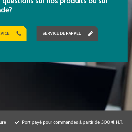
questions sur nos produits ou sur
nde?
VICE
SERVICE DE RAPPEL
ure
Port payé pour commandes à partir de 500 € H.T.