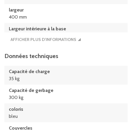
largeur
400 mm
Largeur intérieure à la base
359 mm
AFFICHER PLUS D’INFORMATIONS
Largeur intérieure au bord sup.
368 mm
Données techniques
longueur
Capacité de charge
600 mm
35 kg
Longueur intérieure à la base
Capacité de gerbage
559 mm
300 kg
Longueur intérieure au bord supérieur
coloris
568 mm
bleu
Couvercles