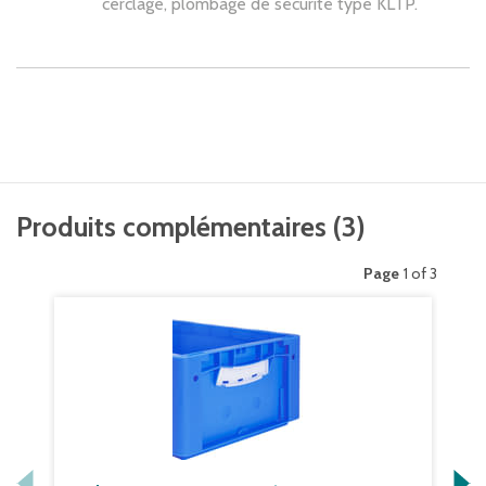
cerclage, plombage de sécurité type KLTP.
Produits complémentaires
(
3
)
Page
1 of 3