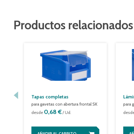
TEST_MULTI_LINK_ATT
Productos relacionados
Tapas completas
Lámi
para gavetas con abertura frontal SK
para 
0,68 €
desde
/ Ud.
desd
AÑADIR AL CARRITO
AÑ