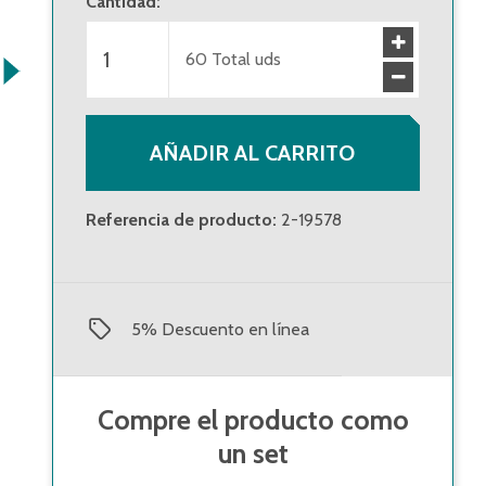
Cantidad
:
bruto
:
desde 1 unidad de embalaje
84,70 €
(
1,42 €
/
60
Total uds
Ud.
)
63,50 €
(
1,06 €
/
Ud.
)
bruto
:
AÑADIR AL CARRITO
desde 10 unidades de embalaje
76,84 €
(
1,28 €
/
Ud.
)
Referencia de producto
:
2-19578
5
%
Descuento en línea
Compre el producto como
un set