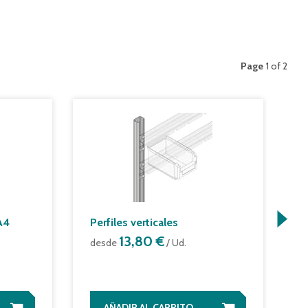
Page
1 of 2
A4
Perfiles verticales
R
13,80 €
desde
/ Ud.
d
AÑADIR AL CARRITO