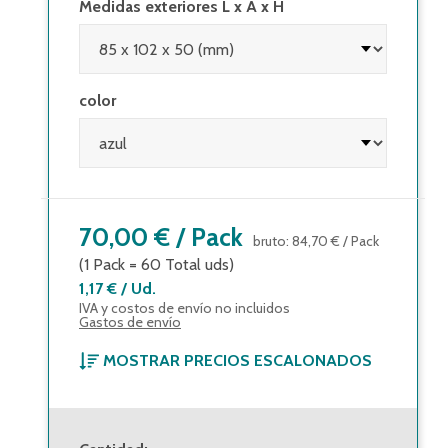
Medidas exteriores L x A x H
color
70,00 €
/
Pack
bruto
:
84,70 €
/
Pack
(1
Pack
=
60
Total uds
)
1,17 €
/
Ud.
IVA y costos de envío no incluidos
Gastos de envío
MOSTRAR PRECIOS ESCALONADOS
70,00 €
(
1,17 €
/
Ud.
)