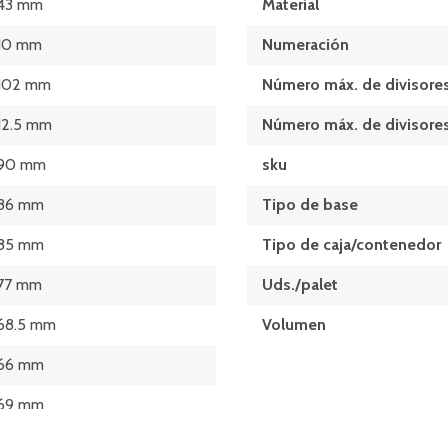
43 mm
Material
10 mm
Numeración
102 mm
Número máx. de divisores
12.5 mm
Número máx. de divisores
90 mm
sku
86 mm
Tipo de base
85 mm
Tipo de caja/contenedor
77 mm
Uds./palet
68.5 mm
Volumen
66 mm
69 mm
85 x 102 (mm)