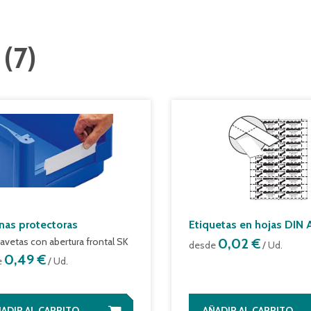
123
(
7
)
nas protectoras
Etiquetas en hojas DIN 
gavetas con abertura frontal SK
0,02 €
desde
/ Ud.
0,49 €
e
/ Ud.
ADIR AL CARRITO
AÑADIR AL CARRITO