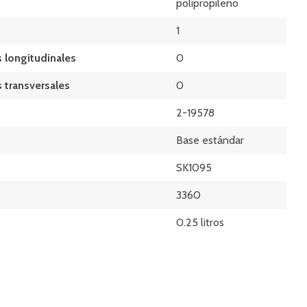
polipropileno
1
 longitudinales
0
 transversales
0
2-19578
Base estándar
SK1095
3360
0.25 litros