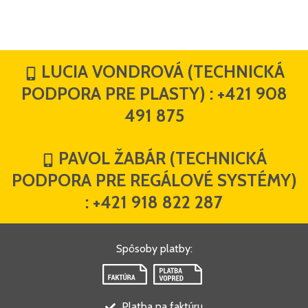
LUCIA VONDROVÁ (TECHNICKÁ
PODPORA PRE PLASTY) :
+421 908
491 875
PAVOL ŽABÁR (TECHNICKÁ
PODPORA PRE REGÁLOVÉ SYSTÉMY)
:
+421 918 822 287
Spôsoby platby
:
Platba na faktúru