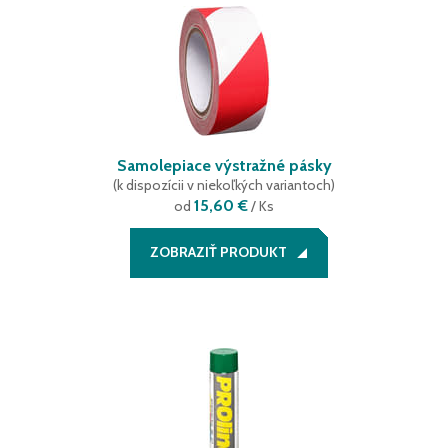
Samolepiace výstražné pásky
(
k dispozícii v niekoľkých variantoch
)
15,60 €
od
/ Ks
ZOBRAZIŤ PRODUKT