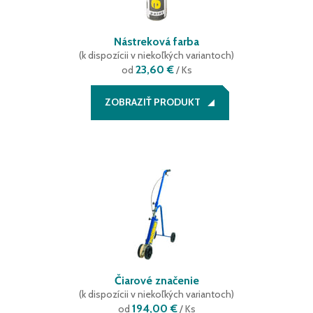
Nástreková farba
(
k dispozícii v niekoľkých variantoch
)
23,60 €
od
/ Ks
ZOBRAZIŤ PRODUKT
Čiarové značenie
(
k dispozícii v niekoľkých variantoch
)
194,00 €
od
/ Ks