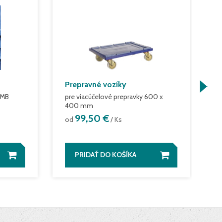
Prepravné vozíky
P
 MB
pre viacúčelové prepravky 600 x
M
400 mm
o
99,50 €
od
/ Ks
PRIDAŤ DO KOŠÍKA