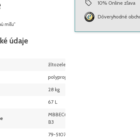
e
10
%
Online zľava
Dôveryhodné obcho
nú míľu"
ké údaje
žltozelená
polypropylén
28 kg
67 L
MBBEC64371-
ie
B3
79-51073