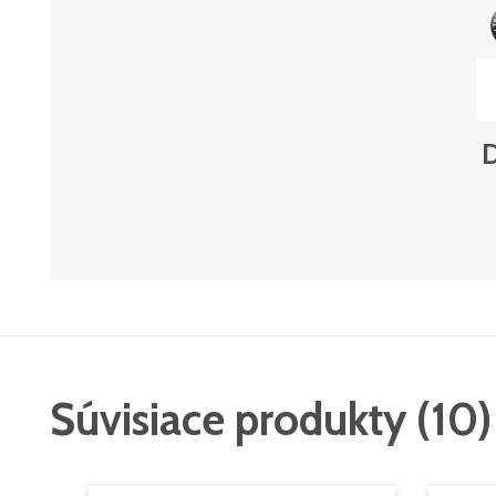
D
Súvisiace produkty
(
10
)