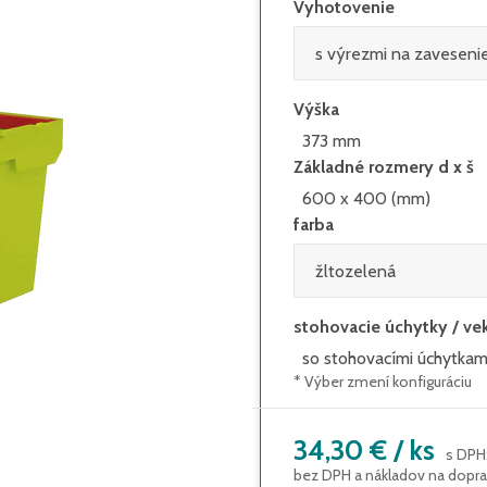
Vyhotovenie
Výška
373 mm
Základné rozmery d x š
600 x 400 (mm)
farba
stohovacie úchytky / ve
so stohovacími úchytkam
* Výber zmení konfiguráciu
34,30 €
/
ks
s DPH
bez DPH a nákladov na dopr