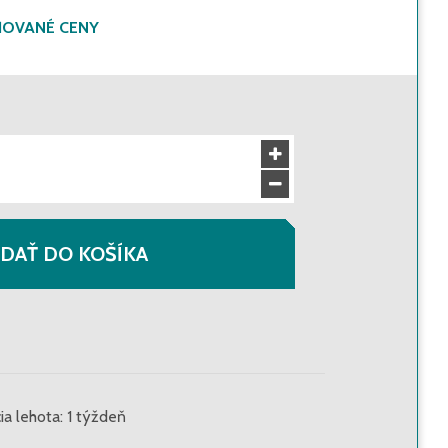
ŇOVANÉ CENY
34,30 €
s DPH
:
41,16 €
31,00 €
s DPH
:
37,20 €
IDAŤ DO KOŠÍKA
a lehota: 1 týždeň