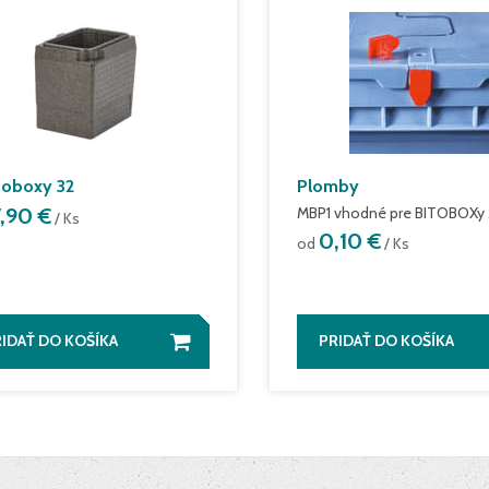
oboxy 32
Plomby
7,90 €
MBP1 vhodné pre BITOBOXy
/ Ks
0,10 €
od
/ Ks
IDAŤ DO KOŠÍKA
PRIDAŤ DO KOŠÍKA