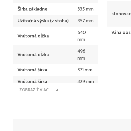
Šírka základne
335 mm
stohovac
Užitočná výška (v stohu)
357 mm
540
Váha obs
Vnútorná dĺžka
mm
498
Vnútorná dĺžka
mm
Vnútorná šírka
371 mm
Vnútorná šírka
329 mm
ZOBRAZIŤ VIAC
Vnútorná výška
357 mm
Výška
373 mm
600 x
Základné rozmery d x š
400
(mm)