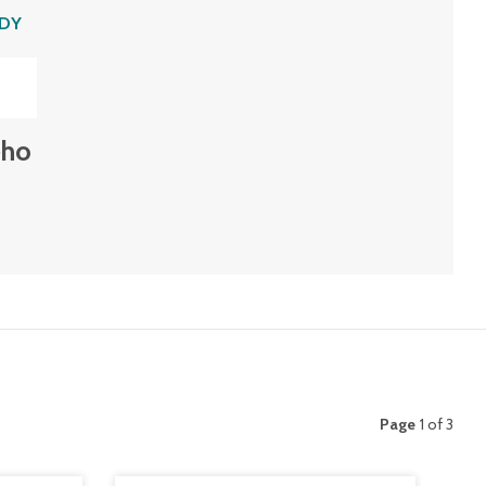
ODY
eho
Page
1 of 3