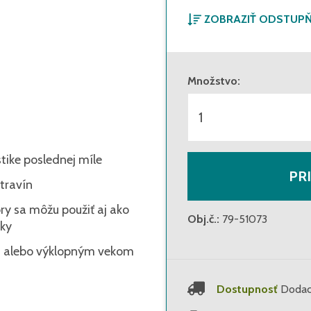
ZOBRAZIŤ ODSTUP
od 1 kusu
Množstvo
:
od 76 kusov
tike poslednej míle
PR
travín
y sa môžu použiť aj ako
Obj.č.
:
79-51073
bky
ami alebo výklopným vekom
Dostupnosť
Dodaci