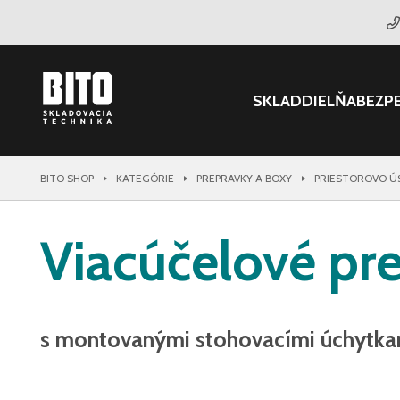
SKLAD
DIELŇA
BEZP
BITO SHOP
KATEGÓRIE
PREPRAVKY A BOXY
PRIESTOROVO Ú
Viacúčelové pr
s montovanými stohovacími úchytka