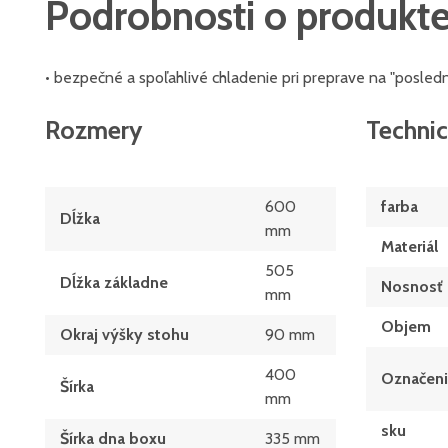
Podrobnosti o produkt
• bezpečné a spoľahlivé chladenie pri preprave na "posled
Rozmery
Technic
600
farba
Dĺžka
mm
Materiál
505
Dĺžka základne
Nosnosť
mm
Objem
Okraj výšky stohu
90 mm
400
Označen
Šírka
mm
sku
Šírka dna boxu
335 mm