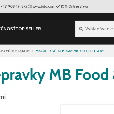
+421 908 491 875
www.bito.com
10
%
Online zľava
EČNOSŤ
TOP SELLER
Vyhľadávanie
SPORNÉ KONTAJNERY
VIACÚČELOVÉ PREPRAVKY MB FOOD & DELIVERY
epravky MB Food 
mi