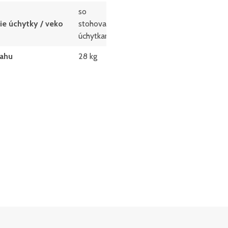
so
ie úchytky / veko
stohovacími
úchytkami
ahu
28 kg