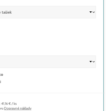
ko
i
:
41,16 €
/
ks
avu
Dopravné náklady