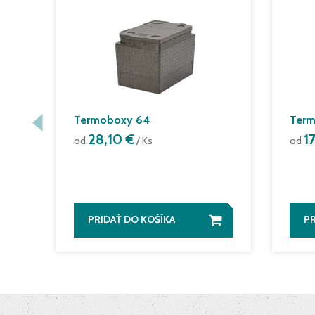
Termoboxy 64
Term
28,10 €
1
od
/ Ks
od
PRIDAŤ DO KOŠÍKA
PR