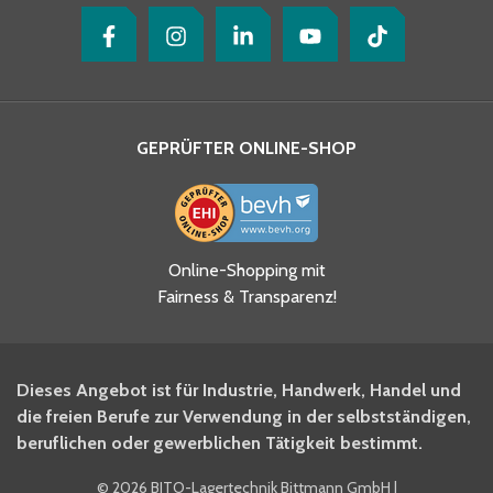
GEPRÜFTER ONLINE-SHOP
Ja, ich habe die
Online-Shopping mit
Datenschutzhinweise gelesen
Fairness & Transparenz!
und akzeptiere diese.
*
Ja, ich möchte mich für den
Dieses Angebot ist für Industrie, Handwerk, Handel und
BITO Newsletter Fachwissen
die freien Berufe zur Verwendung in der selbstständigen,
Intralogistiker anmelden.
beruflichen oder gewerblichen Tätigkeit bestimmt.
©
2026 BITO-Lagertechnik Bittmann GmbH
|