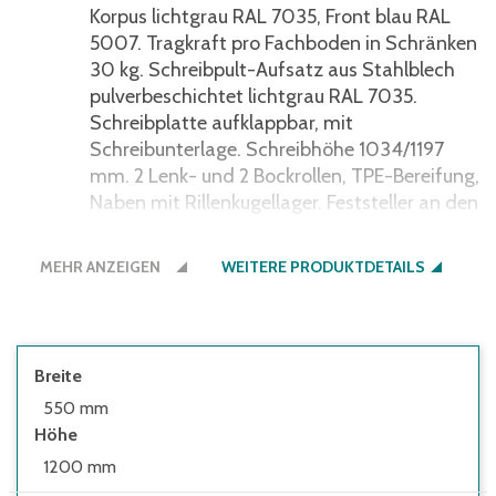
Korpus lichtgrau RAL 7035, Front blau RAL
5007. Tragkraft pro Fachboden in Schränken
30 kg. Schreibpult-Aufsatz aus Stahlblech
pulverbeschichtet lichtgrau RAL 7035.
Schreibplatte aufklappbar, mit
Schreibunterlage. Schreibhöhe 1034/1197
mm. 2 Lenk- und 2 Bockrollen, TPE-Bereifung,
Naben mit Rillenkugellager. Feststeller an den
Lenkrollen, gemäß der Europäischen Norm
EN 1757-3 (Sicherheit von Plattformwagen).
MEHR ANZEIGEN
WEITERE PRODUKTDETAILS
Breite
550 mm
Höhe
1200 mm