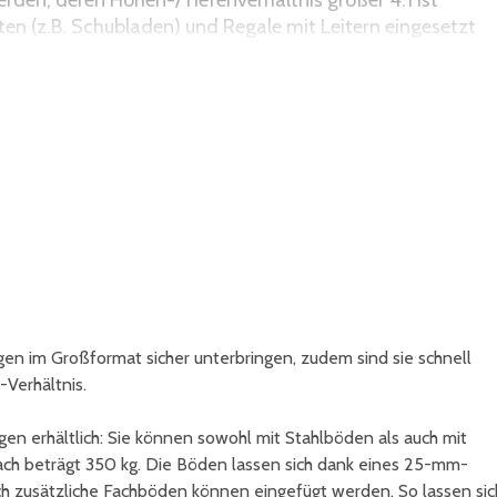
erden, deren Höhen-/Tiefenverhältnis größer 4:1 ist
en (z.B. Schubladen) und Regale mit Leitern eingesetzt
gen im Großformat sicher unterbringen, zudem sind sie schnell
Verhältnis.
en erhältlich: Sie können sowohl mit Stahlböden als auch mit
ach beträgt 350 kg. Die Böden lassen sich dank eines 25-mm-
ch zusätzliche Fachböden können eingefügt werden. So lassen sic