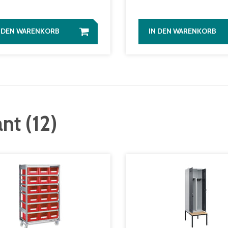
N DEN WARENKORB
IN DEN WARENKORB
ant
(
12
)