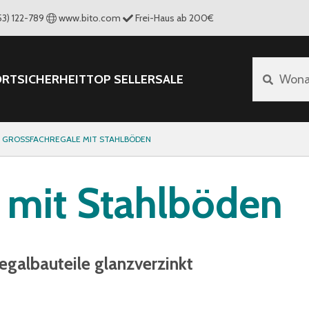
53) 122-789
www.bito.com
Frei-Haus ab 200€
ORT
SICHERHEIT
TOP SELLER
SALE
Wona
GROSSFACHREGALE MIT STAHLBÖDEN
 mit Stahlböden
egalbauteile glanzverzinkt