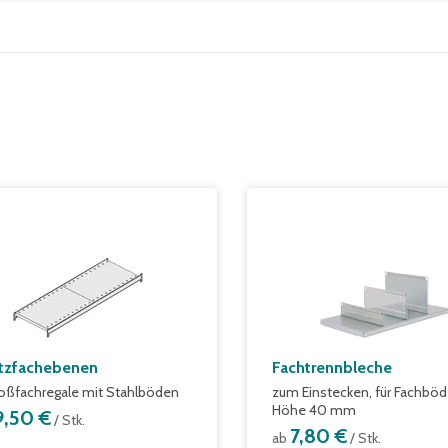
tzfachebenen
Fachtrennbleche
roßfachregale mit Stahlböden
zum Einstecken, für Fachbö
Höhe 40 mm
9,50 €
/ Stk.
7,80 €
ab
/ Stk.