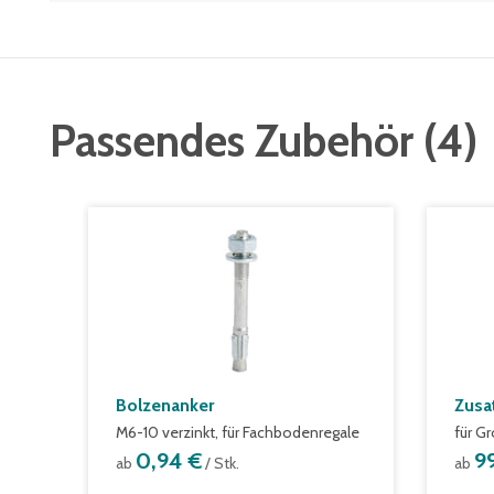
Passendes Zubehör
(
4
)
Bolzenanker
Zusa
M6-10 verzinkt, für Fachbodenregale
für G
0,94 €
9
ab
/ Stk.
ab