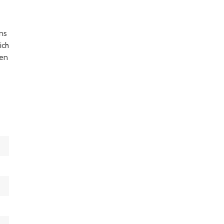
ns
ich
sen