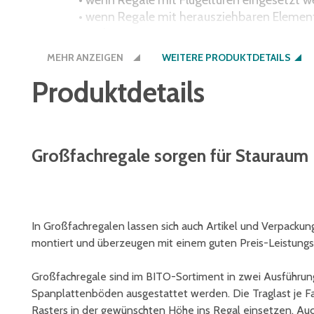
• wenn Regale mit Flügeltüren eingesetzt w
• wenn Regale mit herausziehbaren Element
werden
MEHR ANZEIGEN
WEITERE PRODUKTDETAILS
Produktdetails
Großfachregale sorgen für Stauraum
In Großfachregalen lassen sich auch Artikel und Verpackun
montiert und überzeugen mit einem guten Preis-Leistungs-
Großfachregale sind im BITO-Sortiment in zwei Ausführung
Spanplattenböden ausgestattet werden. Die Traglast je F
Rasters in der gewünschten Höhe ins Regal einsetzen. Au