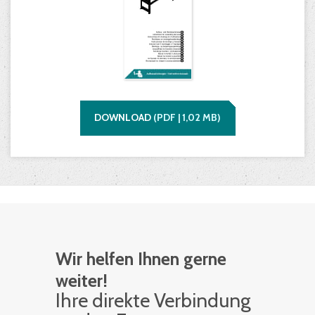
DOWNLOAD
(
PDF |
1,02
MB)
Wir helfen Ihnen gerne
weiter!
Ihre di­rek­te Ver­bin­dung