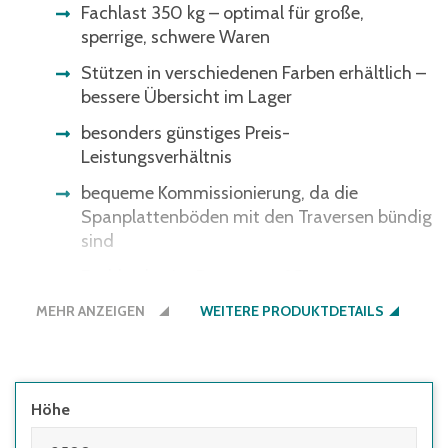
Fachlast 350 kg – optimal für große,
sperrige, schwere Waren
Stützen in verschiedenen Farben erhältlich –
bessere Übersicht im Lager
besonders günstiges Preis-
Leistungsverhältnis
bequeme Kommissionierung, da die
Spanplattenböden mit den Traversen bündig
sind
Fachböden im Raster von 25 mm
höhenverstellbar – optimale Anpassung ans
MEHR ANZEIGEN
WEITERE PRODUKTDETAILS
Lagergut
Regale müssen seitens des Nutzers
ausreichend gegen Kippen gesichert
werden:
Höhe