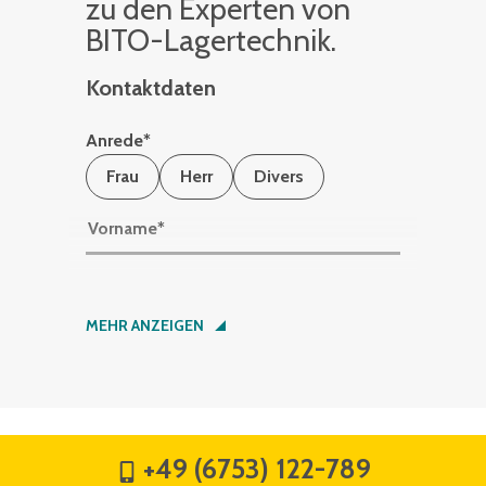
zu den Ex­per­ten von
BITO-La­ger­tech­nik.
Kontaktdaten
Anrede
*
Frau
Herr
Divers
Vorname
*
Nachname
*
MEHR ANZEIGEN
Firma
*
+49 (6753) 122-789