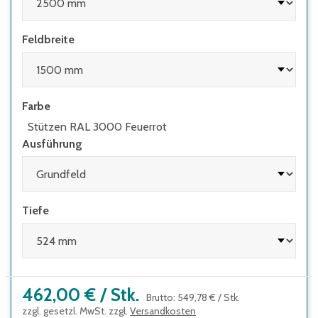
• wenn die Höhe des obersten Fachbodens
im Verhältnis zur Regaltiefe größer 5:1 ist
Feldbreite
• wenn Regale mit Flügeltüren eingesetzt
werden, deren Höhen-/Tiefenverhältnis
größer 4:1 ist
• wenn Regale mit herausziehbaren
Farbe
Elementen (z.B. Schubladen) und Regale mit
Leitern eingesetzt werden
Stützen RAL 3000 Feuerrot
Ausführung
Tiefe
462,00 €
/
Stk.
Brutto
:
549,78 €
/
Stk.
zzgl. gesetzl. MwSt. zzgl.
Versandkosten