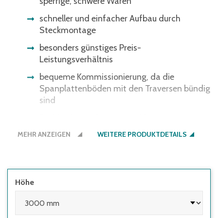
sperrige, schwere Waren
schneller und einfacher Aufbau durch
Steckmontage
besonders günstiges Preis-
Leistungsverhältnis
bequeme Kommissionierung, da die
Spanplattenböden mit den Traversen bündig
sind
Fachböden im Raster von 25 mm
höhenverstellbar – optimale Anpassung ans
MEHR ANZEIGEN
WEITERE PRODUKTDETAILS
Lagergut
Regale müssen seitens des Nutzers
ausreichend gegen Kippen gesichert
werden:
Höhe
• wenn die Höhe des obersten Fachbodens
im Verhältnis zur Regaltiefe größer 5:1 ist