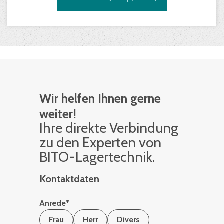
Wir helfen Ihnen gerne
weiter!
Ihre di­rek­te Ver­bin­dung
zu den Ex­per­ten von
BITO-La­ger­tech­nik.
Kontaktdaten
Anrede
*
Frau
Herr
Divers