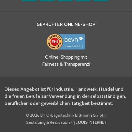
GEPRÜFTER ONLINE-SHOP
Ja, ich habe die
Online-Shopping mit
Datenschutzhinweise gelesen
Fairness & Transparenz!
und akzeptiere diese.
*
Ja, ich möchte mich für den
Dieses Angebot ist für Industrie, Handwerk, Handel und
BITO Newsletter Fachwissen
die freien Berufe zur Verwendung in der selbstständigen,
Intralogistiker anmelden.
beruflichen oder gewerblichen Tätigkeit bestimmt.
©
2026 BITO-Lagertechnik Bittmann GmbH
|
Ja, ich möchte mich für den
Gestaltung & Realisation
+ | LOUIS
INTERNET
BITO Shop-Newsletter
anmelden und keine Aktionen