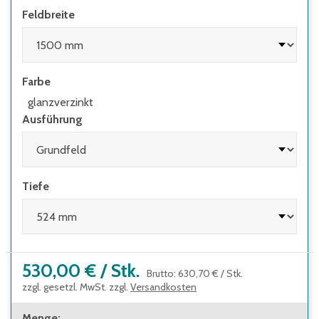
Feldbreite
• wenn Regale mit Flügeltüren eingesetzt
werden, deren Höhen-/Tiefenverhältnis
größer 4:1 ist
• wenn Regale mit herausziehbaren
Farbe
Elementen (z.B. Schubladen) und Regale mit
Leitern eingesetzt werden
glanzverzinkt
Ausführung
Tiefe
530,00 €
/
Stk.
Brutto
:
630,70 €
/
Stk.
zzgl. gesetzl. MwSt. zzgl.
Versandkosten
Menge
: