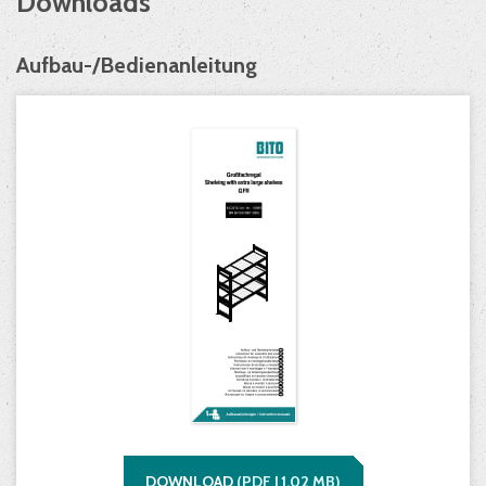
Downloads
Aufbau-/Bedienanleitung
DOWNLOAD
(
PDF |
1,02
MB)