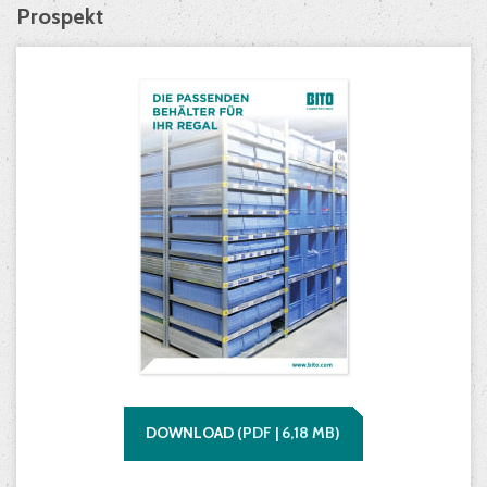
Prospekt
DOWNLOAD
(
PDF |
6,18
MB)