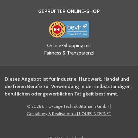
GEPRÜFTER ONLINE-SHOP
Ja, ich habe die
Online-Shopping mit
Datenschutzhinweise gelesen
Fairness & Transparenz!
und akzeptiere diese.
*
Ja, ich möchte mich für den
Dieses Angebot ist für Industrie, Handwerk, Handel und
BITO Newsletter Fachwissen
die freien Berufe zur Verwendung in der selbstständigen,
Intralogistiker anmelden.
beruflichen oder gewerblichen Tätigkeit bestimmt.
©
2026 BITO-Lagertechnik Bittmann GmbH
|
Ja, ich möchte mich für den
Gestaltung & Realisation
+ | LOUIS
INTERNET
BITO Shop-Newsletter
anmelden und keine Aktionen
und Rabatte mehr verpassen.