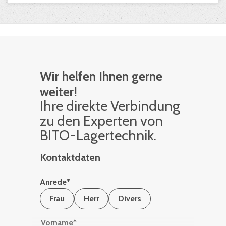
Wir helfen Ihnen gerne
weiter!
Ihre di­rek­te Ver­bin­dung
zu den Ex­per­ten von
BITO-La­ger­tech­nik.
Kontaktdaten
Anrede
*
Frau
Herr
Divers
Vorname
*