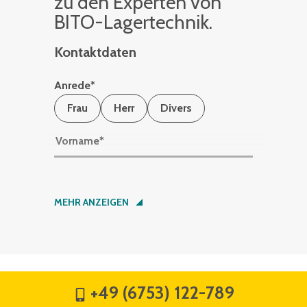
zu den Ex­per­ten von
BITO-La­ger­tech­nik.
Kontaktdaten
Anrede
*
Frau
Herr
Divers
Vorname
*
Nachname
*
MEHR ANZEIGEN
Firma
*
+49 (6753) 122-789