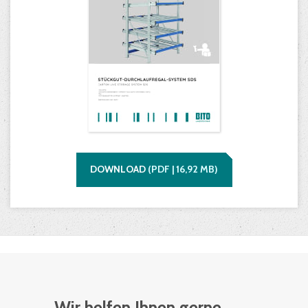
DOWNLOAD
(
PDF |
16,92
MB)
Wir helfen Ihnen gerne