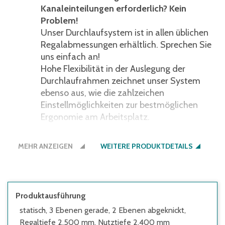
Kanaleinteilungen erforderlich? Kein
Problem!
Unser Durchlaufsystem ist in allen üblichen
Regalabmessungen erhältlich. Sprechen Sie
uns einfach an!
Hohe Flexibilität in der Auslegung der
Durchlaufrahmen zeichnet unser System
ebenso aus, wie die zahlzeichen
Einstellmöglichkeiten zur bestmöglichen
Ergonomie am Arbeitsplatz.
schnelle und unkomplizierte
MEHR ANZEIGEN
Kommissionierung Ihrer Aufträge, kurze
WEITERE PRODUKTDETAILS
Lieferzeiten
jederzeit erweiterbar mit zusätzlichen
Regalfeldern und Durchlaufebenen
Produktausführung
schrägstehende Behälter gewährleisten
statisch, 3 Ebenen gerade, 2 Ebenen abgeknickt,
einen besseren Einblick und schnelleren,
Regaltiefe 2.500 mm, Nutztiefe 2.400 mm