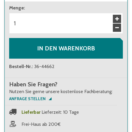
Auf Wunsch unterbreiten wir Ihnen auch sehr
Menge
:
gerne ein Angebot zur Montage vor Ort
durch unser geschultes Montageteam.
IN DEN WARENKORB
Bestell-Nr.
:
36-44662
Haben Sie Fragen?
Nutzen Sie gerne unsere kostenlose Fachberatung:
ANFRAGE STELLEN
Lieferbar
Lieferzeit: 10 Tage
Frei-Haus ab 200€