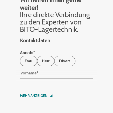
weiter!
Ihre di­rek­te Ver­bin­dung
zu den Ex­per­ten von
BITO-La­ger­tech­nik.
Kontaktdaten
Anrede
*
Frau
Herr
Divers
Vorname
*
Nachname
*
MEHR ANZEIGEN