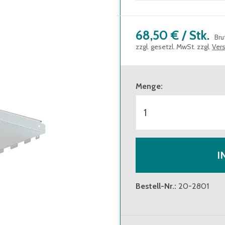
68,50 €
/
Stk.
Bru
zzgl. gesetzl. MwSt. zzgl.
Ver
Menge
:
I
Bestell-Nr.
:
20-2801