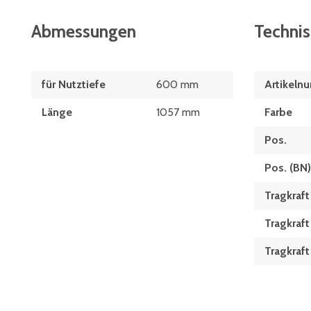
Abmessungen
Techni
für Nutztiefe
600 mm
Artikeln
Länge
1057 mm
Farbe
Pos.
Pos. (BN)
Tragkraft
Tragkraf
Tragkraf