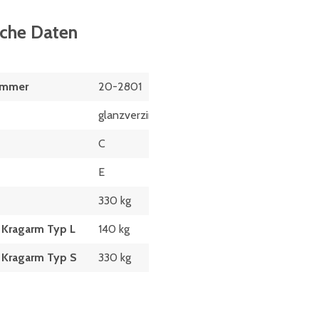
sche Daten
ummer
20-2801
glanzverzinkt
C
E
330 kg
t Kragarm Typ L
140 kg
t Kragarm Typ S
330 kg