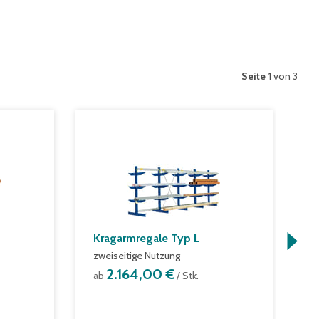
Seite
1 von 3
Kragarmregale Typ L
S
zweiseitige Nutzung
N
2.164,00 €
ab
/ Stk.
a