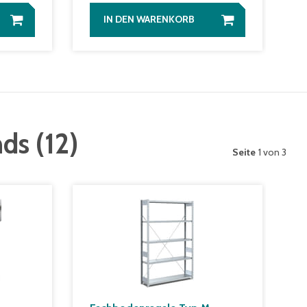
IN DEN WARENKORB
nds
(
12
)
Seite
1 von 3