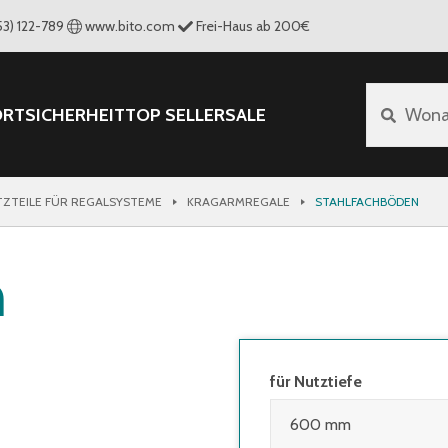
53) 122-789
www.bito.com
Frei-Haus ab 200€
ORT
SICHERHEIT
TOP SELLER
SALE
Wona
TZTEILE FÜR REGALSYSTEME
KRAGARMREGALE
STAHLFACHBÖDEN
n
für Nutztiefe