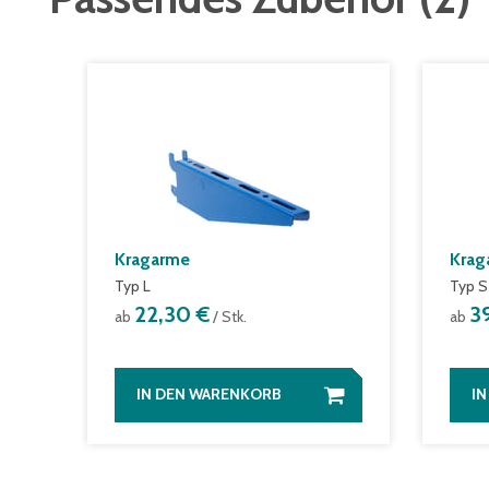
Kragarme
Krag
Typ L
Typ S
22,30 €
3
ab
/ Stk.
ab
IN DEN WARENKORB
I