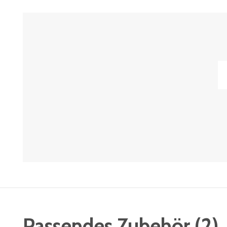
Passendes Zubehör
(
2
)