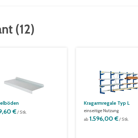
ant
(
12
)
elböden
Kragarmregale Typ L
9,60 €
einseitige Nutzung
/ Stk.
1.596,00 €
ab
/ Stk.