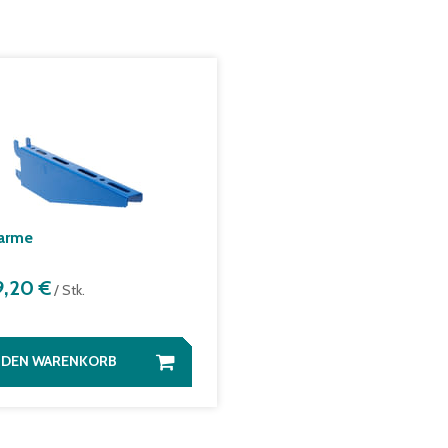
arme
9,20 €
/ Stk.
N DEN WARENKORB