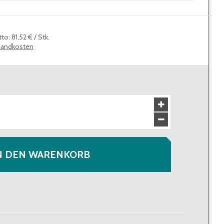
tto
:
81,52 €
/
Stk.
sandkosten
N DEN WARENKORB