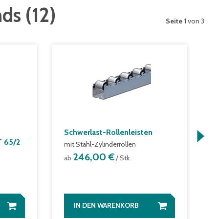
nds
(
12
)
Seite
1 von 3
Schwerlast-Rollenleisten
W
T 65/2
mit Stahl-Zylinderrollen
m
246,00 €
ab
/ Stk.
a
IN DEN WARENKORB