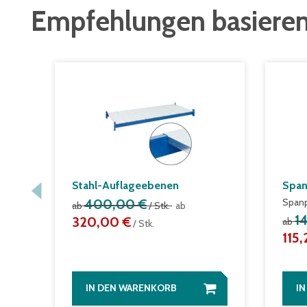
Empfehlungen basieren
Stahl-Auflageebenen
Span
400,00 €
Spanp
ab
/ Stk.
ab
1
320,00 €
ab
/ Stk.
115
IN DEN WARENKORB
I