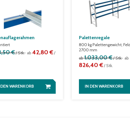
enauflagerahmen
Palettenregale
tiert
800 kg Palettengewicht, Feld
2700 mm
3,50 €
42,80 €
/ Stk.
ab
/
1.033,00 €
ab
/ Stk.
ab
826,40 €
/ Stk.
N DEN WARENKORB
IN DEN WARENKORB