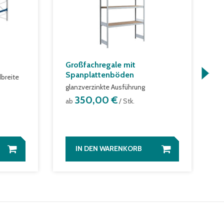
Großfachregale mit
R
Spanplattenböden
breite
a
glanzverzinkte Ausführung
350,00 €
ab
/ Stk.
IN DEN WARENKORB