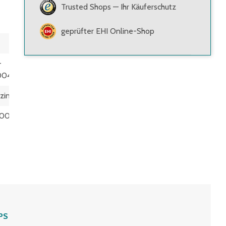
Trusted Shops — Ihr Käuferschutz
geprüfter EHI Online-Shop
-
004
zinkt
00
PS