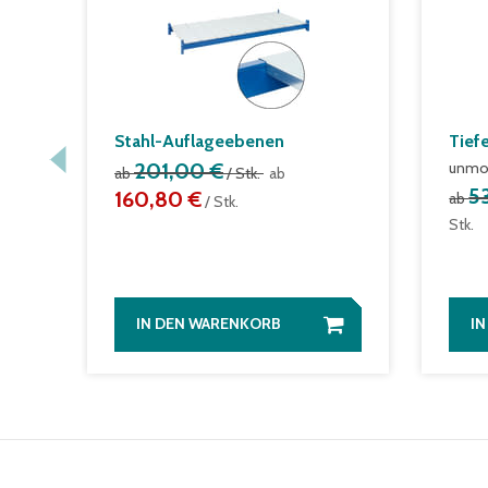
Stahl-Auflageebenen
Tief
201,00 €
unmon
ab
/ Stk.
ab
5
160,80 €
ab
/ Stk.
Stk.
IN DEN WARENKORB
I