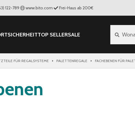
53) 122-789
www.bito.com
Frei-Haus ab 200€
ORT
SICHERHEIT
TOP SELLER
SALE
Wona
TZTEILE FÜR REGALSYSTEME
PALETTENREGALE
FACHEBENEN FÜR PAL
ebenen