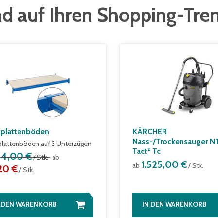
d auf Ihren Shopping-Tre
plattenböden
KÄRCHER
Nass-/Trockensauger N
lattenböden auf 3 Unterzügen
Tact² Tc
44,00 €
/ Stk.
ab
1.525,00 €
ab
/ Stk.
,20 €
/ Stk.
N DEN WARENKORB
IN DEN WARENKORB