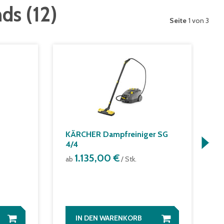
nds
(
12
)
Seite
1 von 3
KÄRCHER Dampfreiniger SG
S
4/4
S
1.135,00 €
ab
/ Stk.
a
1
IN DEN WARENKORB