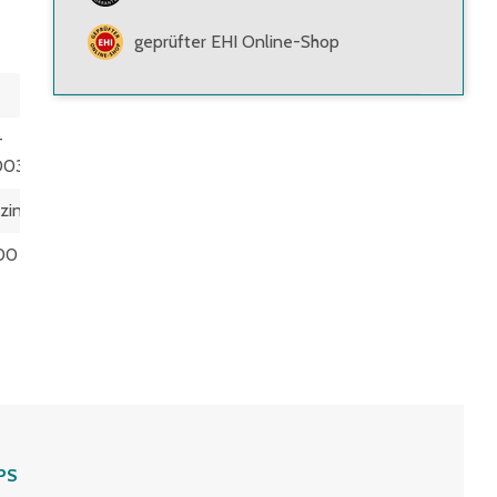
geprüfter EHI Online-Shop
-
003
zinkt
00
PS