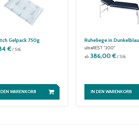
atch Gelpack 750g
Ruheliege in Dunkelblau
,84 €
ultraREST "200"
/ Stk.
386,00 €
ab
/ Stk.
N DEN WARENKORB
IN DEN WARENKORB