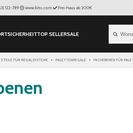
53) 122-789
www.bito.com
Frei-Haus ab 200€
ORT
SICHERHEIT
TOP SELLER
SALE
Wona
TZTEILE FÜR REGALSYSTEME
PALETTENREGALE
FACHEBENEN FÜR PAL
ebenen