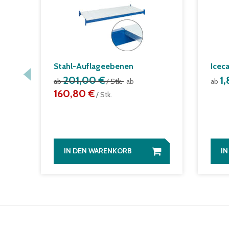
Stahl-Auflageebenen
Icec
201,00 €
1
ab
/ Stk.
ab
ab
160,80 €
/ Stk.
IN DEN WARENKORB
I