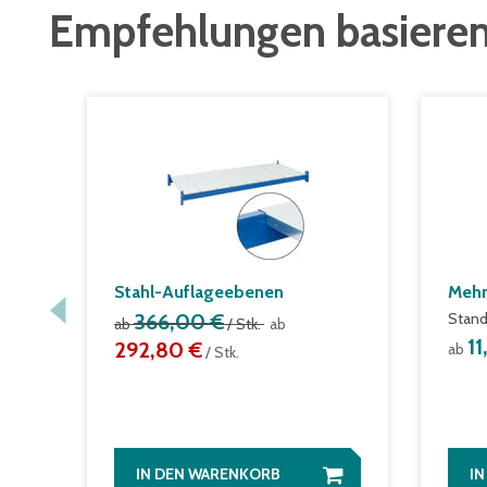
Empfehlungen basieren
Stahl-Auflageebenen
Mehr
366,00 €
Stand
ab
/ Stk.
ab
1
292,80 €
ab
/ Stk.
IN DEN WARENKORB
I