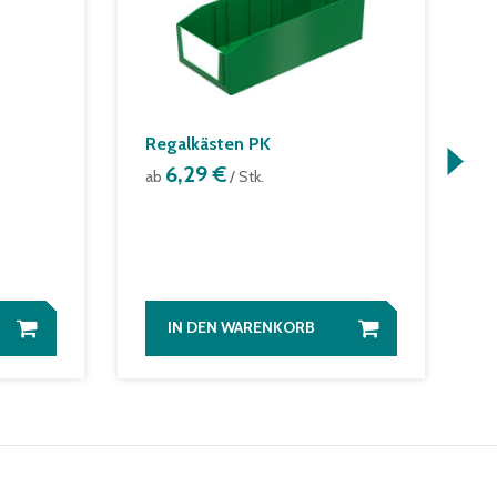
Regalkästen PK
S
6,29 €
f
ab
/ Stk.
P
a
/
IN DEN WARENKORB