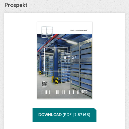
Prospekt
DOWNLOAD
(
PDF |
2,87
MB)