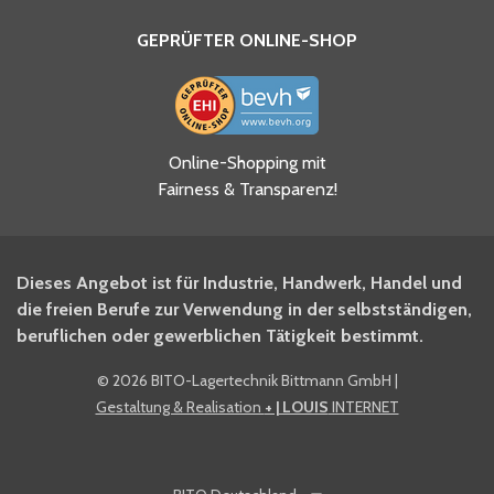
GEPRÜFTER ONLINE-SHOP
Ja, ich habe die
Online-Shopping mit
Datenschutzhinweise gelesen
Fairness & Transparenz!
und akzeptiere diese.
*
Ja, ich möchte mich für den
Dieses Angebot ist für Industrie, Handwerk, Handel und
BITO Newsletter Fachwissen
die freien Berufe zur Verwendung in der selbstständigen,
Intralogistiker anmelden.
beruflichen oder gewerblichen Tätigkeit bestimmt.
©
2026 BITO-Lagertechnik Bittmann GmbH
|
Ja, ich möchte mich für den
Gestaltung & Realisation
+ | LOUIS
INTERNET
BITO Shop-Newsletter
anmelden und keine Aktionen
und Rabatte mehr verpassen.