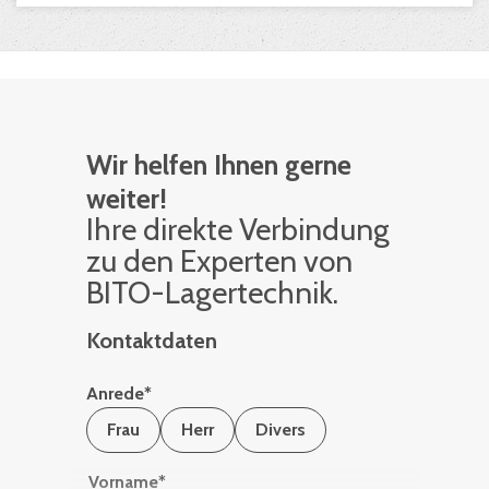
Wir helfen Ihnen gerne
weiter!
Ihre di­rek­te Ver­bin­dung
zu den Ex­per­ten von
BITO-La­ger­tech­nik.
Kontaktdaten
Anrede
*
Frau
Herr
Divers
Vorname
*