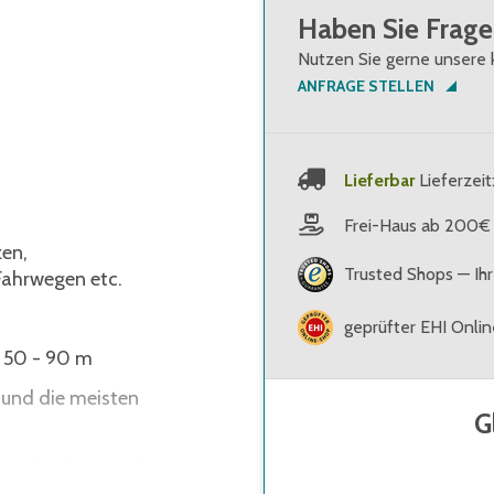
Haben Sie Frage
Nutzen Sie gerne unsere 
ANFRAGE STELLEN
Lieferbar
Lieferzeit
Frei-Haus ab 200€
zen,
Trusted Shops — Ihr
 Fahrwegen etc.
geprüfter EHI Onli
. 50 - 90 m
 und die meisten
G
 sollte frei von Schmutz,