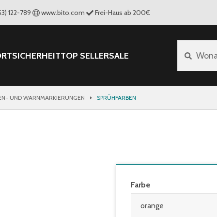
53) 122-789
www.bito.com
Frei-Haus ab 200€
ORT
SICHERHEIT
TOP SELLER
SALE
Wona
EN- UND WARNMARKIERUNGEN
SPRÜHFARBEN
Farbe