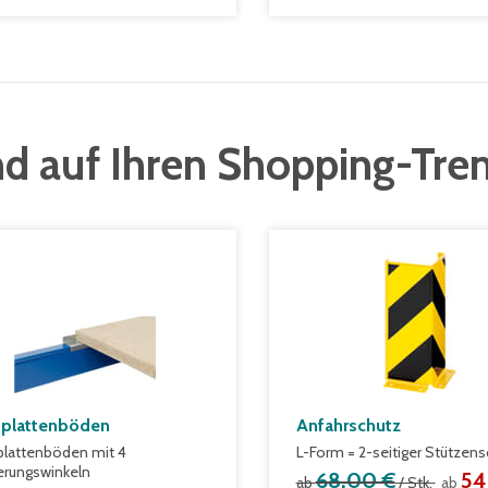
d auf Ihren Shopping-Tre
plattenböden
Anfahrschutz
lattenböden mit 4
L-Form = 2-seitiger Stützens
ierungswinkeln
68,00 €
54
ab
/ Stk.
ab