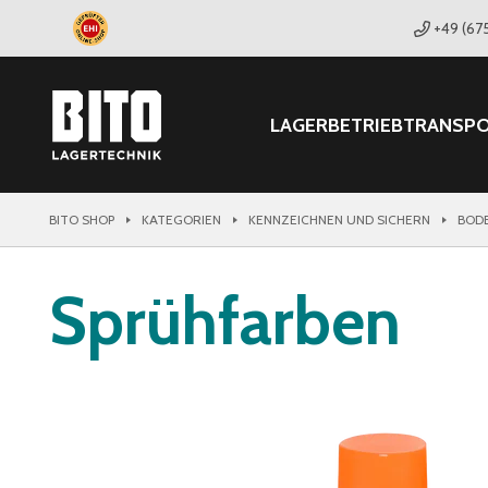
+49 (67
LAGER
BETRIEB
TRANSP
BITO SHOP
KATEGORIEN
KENNZEICHNEN UND SICHERN
BOD
Sprühfarben