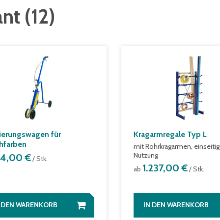
ant
(
12
)
ierungswagen für
Kragarmregale Typ L
hfarben
mit Rohrkragarmen, einseiti
Nutzung
94,00 €
/ Stk.
1.237,00 €
ab
/ Stk.
N DEN WARENKORB
IN DEN WARENKORB