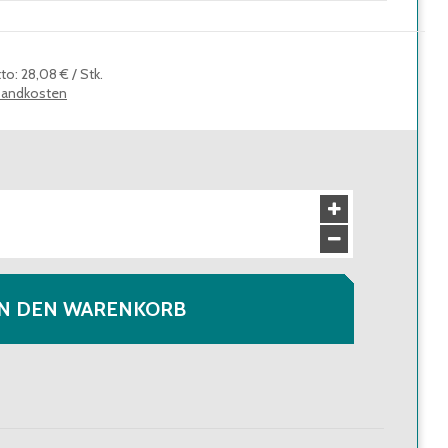
tto
:
28,08 €
/
Stk.
sandkosten
IN DEN WARENKORB