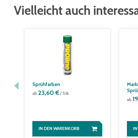
Vielleicht auch interess
Sprühfarben
Mark
Sprü
23,60 €
ab
/ Stk.
1
ab
IN DEN WARENKORB
I