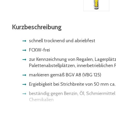
Kurzbeschreibung
schnell trocknend und abriebfest
FCKW-frei
zur Kennzeichnung von Regalen, Lagerplät
Palettenabstellplätzen, innerbetrieblichen
markieren gemäß BGV A8 (VBG 125)
Ergiebigkeit bei Strichbreite von 50 mm ca
beständig gegen Benzin, Öl, Schmiermittel
Chemikalien
für die meisten Böden geeignet, Untergrund
Öl, Chemikalien und Farbresten sein