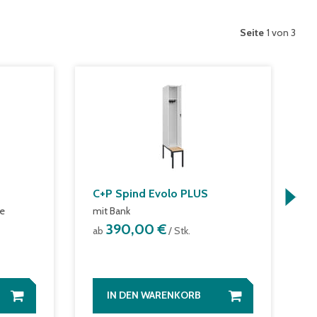
Seite
1 von 3
C+P Spind Evolo PLUS
C
E
ge
mit Bank
m
390,00 €
ab
/ Stk.
a
IN DEN WARENKORB