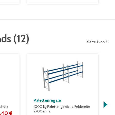
nds
(
12
)
Seite
1 von 3
Palettenregale
K
chutz
1000 kg Palettengewicht, Feldbreite
m
2700 mm
K
,40 €