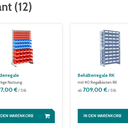
ant
(
12
)
derregale
Behälterregale RK
itige Nutzung
mit 40 Regalkästen RK
77,00 €
709,00 €
/ Stk.
ab
/ Stk.
N DEN WARENKORB
IN DEN WARENKORB