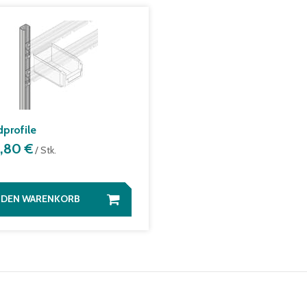
profile
3,80 €
/ Stk.
N DEN WARENKORB