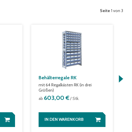
Seite
1 von 3
Behälterregale RK
B
mit 64 Regalkästen RK (in drei
m
Größen)
a
603,00 €
ab
/ Stk.
IN DEN WARENKORB