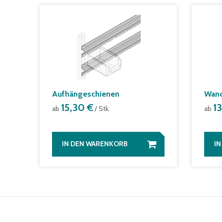
Aufhängeschienen
Wand
15,30 €
1
ab
/ Stk.
ab
IN DEN WARENKORB
I