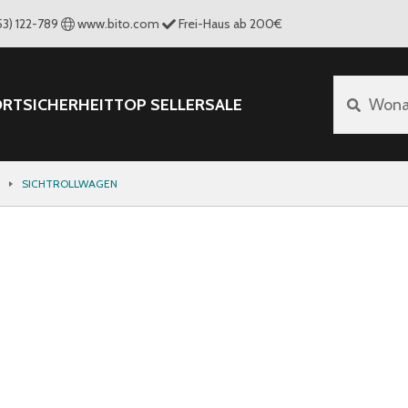
53) 122-789
www.bito.com
Frei-Haus ab 200€
ORT
SICHERHEIT
TOP SELLER
SALE
Wona
SICHTROLLWAGEN