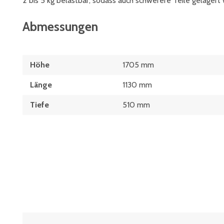
2 bis 5 kg belastbar, sodass auch schwerere Teile gelager
Abmessungen
Höhe
1705 mm
Länge
1130 mm
Tiefe
510 mm