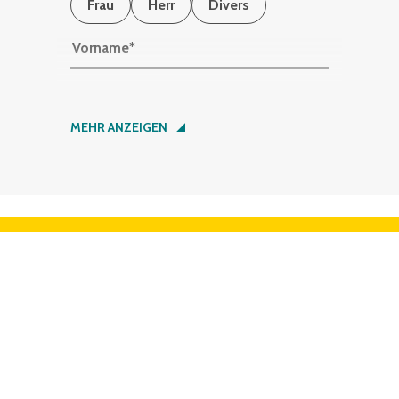
Frau
Herr
Divers
Vorname
*
Nachname
*
MEHR ANZEIGEN
Firma
*
+49 (6753) 122-789
Straße
*
SERVICE
Hausnummer
*
BERATUNG
ZAHLUNG UND VERSAND
DOWNLOADS