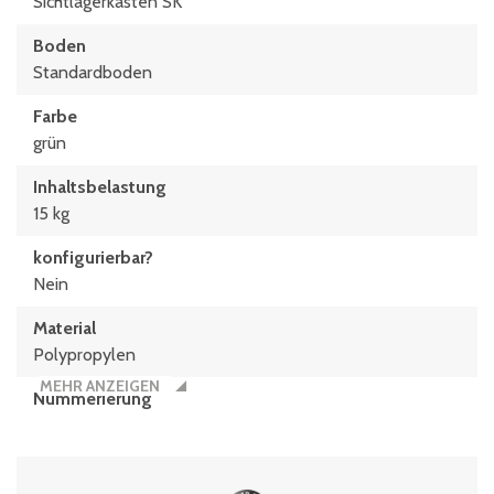
Sichtlagerkästen SK
Stapelhöhe
Boden
138 mm
Standardboden
Farbe
grün
Inhaltsbelastung
15 kg
konfigurierbar?
Nein
Material
Polypropylen
MEHR ANZEIGEN
Nummerierung
4
Stück/Palette