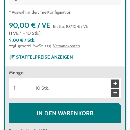
* Auswahl ändert Ihre Konfiguration
90,00 €
/
VE
Brutto
:
107,10 €
/
VE
?
(1
VE
=
10
Stk.
)
9,00 €
/
Stk.
zzgl. gesetzl. MwSt. zzgl.
Versandkosten
STAFFELPREISE ANZEIGEN
ab 1 Verpackungseinheit
Menge
:
90,00 €
(
9,00 €
/
Stk.
)
Brutto
:
107,10 €
(
10,71 €
/
Stk.
)
ab 10 Verpackungseinheiten
10
Stk.
80,50 €
(
8,05 €
/
Stk.
)
Brutto
:
95,80 €
(
9,58 €
/
Stk.
)
IN DEN WARENKORB