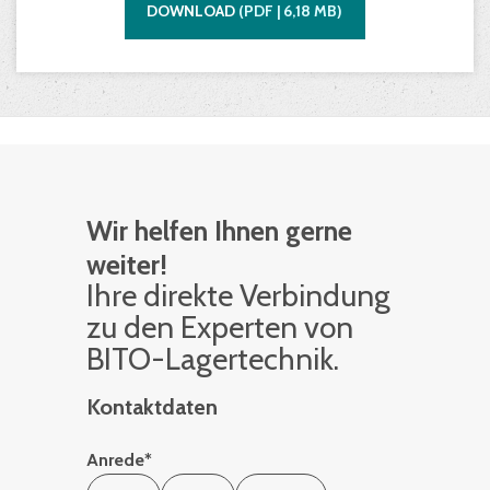
DOWNLOAD
(
PDF |
6,18
MB)
Wir helfen Ihnen gerne
weiter!
Ihre di­rek­te Ver­bin­dung
zu den Ex­per­ten von
BITO-La­ger­tech­nik.
Kontaktdaten
Anrede
*