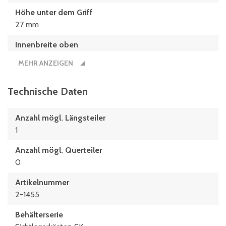
Höhe unter dem Griff
27 mm
Innenbreite oben
186 mm
MEHR ANZEIGEN
Innenbreite unten
184 mm
Technische Daten
Innenhöhe
Anzahl mögl. Längsteiler
134 mm
1
Innenlänge oben
Anzahl mögl. Querteiler
299 mm
0
Innenlänge unten
Artikelnummer
296 mm
2-1455
Länge
Behälterserie
350 mm