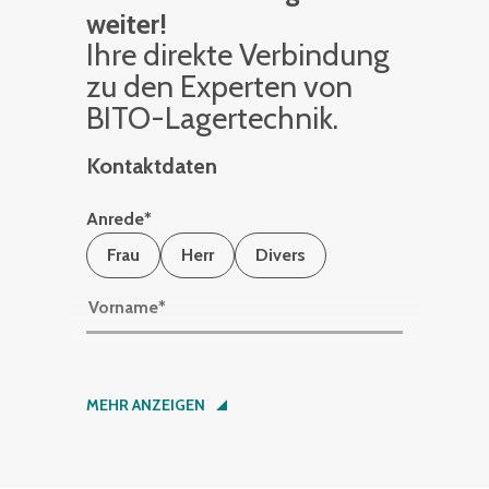
weiter!
Ihre di­rek­te Ver­bin­dung
zu den Ex­per­ten von
BITO-La­ger­tech­nik.
Kontaktdaten
Anrede
*
Frau
Herr
Divers
Vorname
*
Nachname
*
MEHR ANZEIGEN
Firma
*