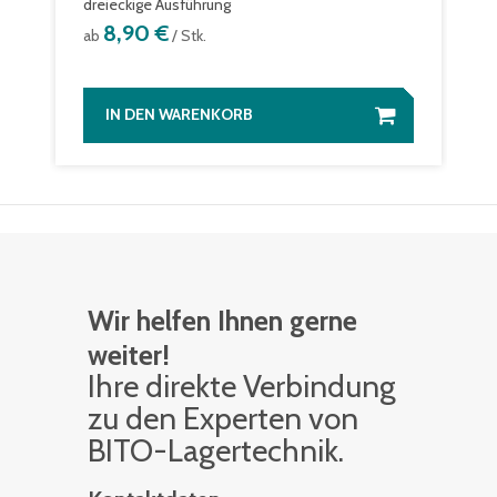
dreieckige Ausführung
8,90 €
ab
/ Stk.
IN DEN WARENKORB
Wir helfen Ihnen gerne
weiter!
Ihre di­rek­te Ver­bin­dung
zu den Ex­per­ten von
BITO-La­ger­tech­nik.