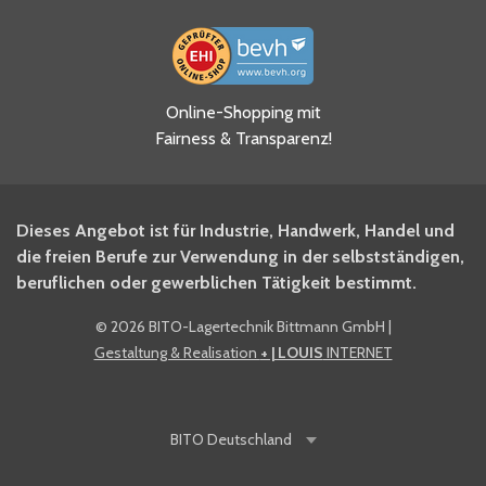
Ja, ich habe die
Online-Shopping mit
Datenschutzhinweise gelesen
Fairness & Transparenz!
und akzeptiere diese.
*
Ja, ich möchte mich für den
Dieses Angebot ist für Industrie, Handwerk, Handel und
BITO Newsletter Fachwissen
die freien Berufe zur Verwendung in der selbstständigen,
Intralogistiker anmelden.
beruflichen oder gewerblichen Tätigkeit bestimmt.
©
2026 BITO-Lagertechnik Bittmann GmbH
|
Ja, ich möchte mich für den
Gestaltung & Realisation
+ | LOUIS
INTERNET
BITO Shop-Newsletter
anmelden und keine Aktionen
und Rabatte mehr verpassen.
BITO
Deutschland
Anti-Robot Verification