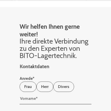
Wir helfen Ihnen gerne
weiter!
Ihre di­rek­te Ver­bin­dung
zu den Ex­per­ten von
BITO-La­ger­tech­nik.
Kontaktdaten
Anrede
*
Frau
Herr
Divers
Vorname
*