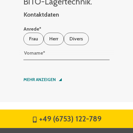
BITO-La­ger­tech­nik.
Kontaktdaten
Anrede
*
Frau
Herr
Divers
Vorname
*
Nachname
*
MEHR ANZEIGEN
Firma
*
+49 (6753) 122-789
Straße
*