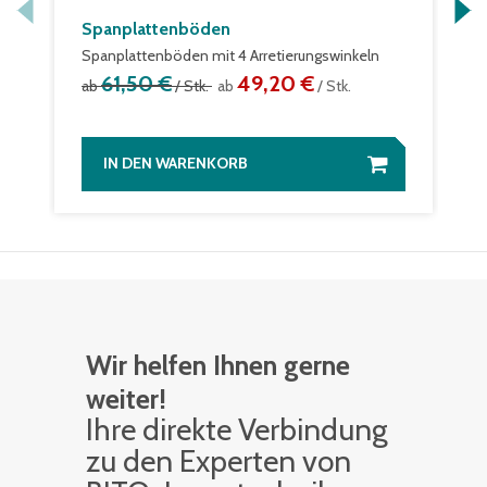
Spanplattenböden
Spanplattenböden mit 4 Arretierungswinkeln
61,50 €
49,20 €
ab
/ Stk.
ab
/ Stk.
IN DEN WARENKORB
Wir helfen Ihnen gerne
weiter!
Ihre di­rek­te Ver­bin­dung
zu den Ex­per­ten von