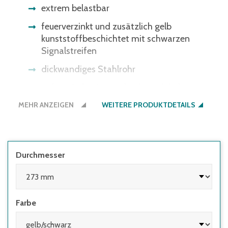
extrem belastbar
feuerverzinkt und zusätzlich gelb
kunststoffbeschichtet mit schwarzen
Signalstreifen
dickwandiges Stahlrohr
sichere Befestigung durch Verdübelung im
Boden (pro Rammschutzpoller Ø 90 und
MEHR ANZEIGEN
WEITERE PRODUKTDETAILS
159 mm benötigen Sie 4 Schwerlastdübel
14/110 und pro Rammschutzpoller Ø 194 und
273 mm 4 Schwerlastdübel 16/140) - bitte
separat bestellen
Durchmesser
Farbe