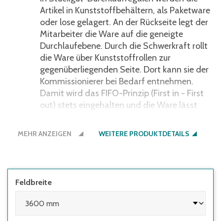
Artikel in Kunststoffbehältern, als Paketware
oder lose gelagert. An der Rückseite legt der
Mitarbeiter die Ware auf die geneigte
Durchlaufebene. Durch die Schwerkraft rollt
die Ware über Kunststoffrollen zur
gegenüberliegenden Seite. Dort kann sie der
Kommissionierer bei Bedarf entnehmen.
Damit wird das FIFO-Prinzip (First in - First
out) stets eingehalten und die Ware lässt
sich sortenrein lagern.
MEHR ANZEIGEN
WEITERE PRODUKTDETAILS
Bitte beachten Sie:
Die Regale sind nur für
den Innenbereich geeignet!
Belastungsangaben gelten nicht für
erdbebengefährdete Gebiete (keine
Feldbreite
Erdbebenauslegung). Falls eine
Erdbebenauslegung benötigt wird, ist dies im
Vorfeld mit BITO abzustimmen.