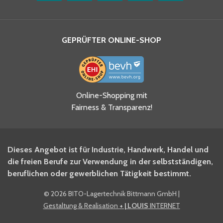
GEPRÜFTER ONLINE-SHOP
Ja, ich habe die
Online-Shopping mit
Datenschutzhinweise gelesen
Fairness & Transparenz!
und akzeptiere diese.
*
Ja, ich möchte mich für den
Dieses Angebot ist für Industrie, Handwerk, Handel und
BITO Newsletter Fachwissen
die freien Berufe zur Verwendung in der selbstständigen,
Intralogistiker anmelden.
beruflichen oder gewerblichen Tätigkeit bestimmt.
©
2026 BITO-Lagertechnik Bittmann GmbH
|
Ja, ich möchte mich für den
Gestaltung & Realisation
+ | LOUIS
INTERNET
BITO Shop-Newsletter
anmelden und keine Aktionen