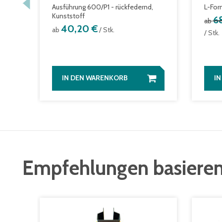
Ausführung 600/P1 - rückfedernd,
L-For
Kunststoff
6
ab
40,20 €
ab
/ Stk.
/ Stk.
IN DEN WARENKORB
I
Empfehlungen basieren