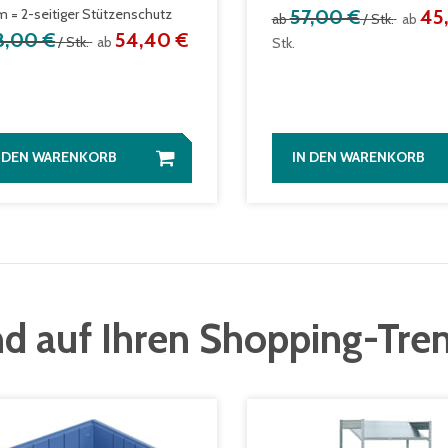
m = 2-seitiger Stützenschutz
57,00 €
45
ab
/ Stk.
ab
8,00 €
54,40 €
/ Stk.
ab
Stk.
N DEN WARENKORB
IN DEN WARENKORB
d auf Ihren Shopping-Tre