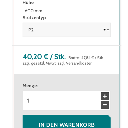
Höhe
600 mm
Stützentyp
40,20 €
/
Stk.
Brutto
:
47,84 €
/
Stk.
zzgl. gesetzl. MwSt. zzgl.
Versandkosten
Menge
:
IN DEN WARENKORB