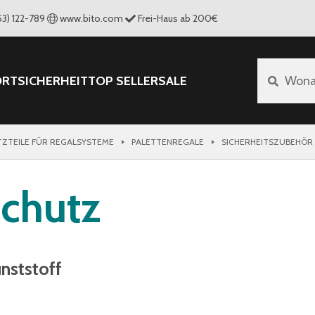
53) 122-789
www.bito.com
Frei-Haus ab 200€
ORT
SICHERHEIT
TOP SELLER
SALE
Wona
TZTEILE FÜR REGALSYSTEME
PALETTENREGALE
SICHERHEITSZUBEHÖR
schutz
nststoff