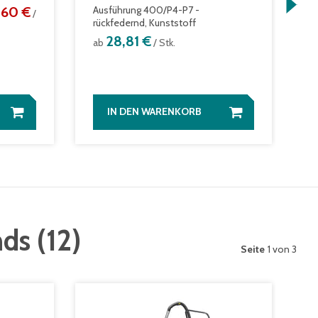
,60 €
Ausführung 400/P4-P7 -
6
/
rückfedernd, Kunststoff
2
28,81 €
ab
/ Stk.
a
IN DEN WARENKORB
nds
(
12
)
Seite
1 von 3