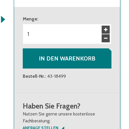
ab 1 Stück
30,90 €
Brutto
:
36,77 €
Menge
:
ab 36 Stück
27,90 €
Brutto
:
33,20 €
IN DEN WARENKORB
Bestell-Nr.
:
43-18499
Haben Sie Fragen?
Nutzen Sie gerne unsere kostenlose
Fachberatung:
ANFRAGE STELLEN