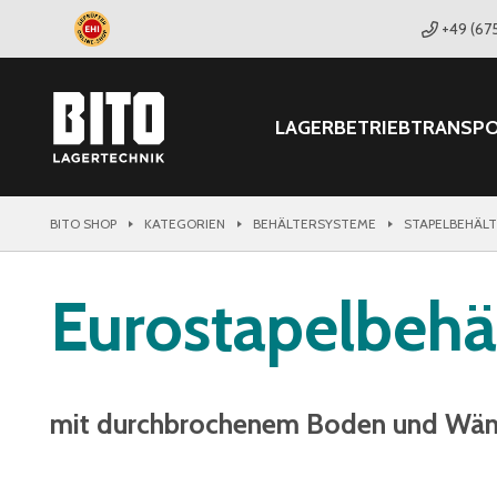
+49 (67
LAGER
BETRIEB
TRANSP
BITO SHOP
KATEGORIEN
BEHÄLTERSYSTEME
STAPELBEHÄL
Eurostapelbehä
mit durchbrochenem Boden und Wä