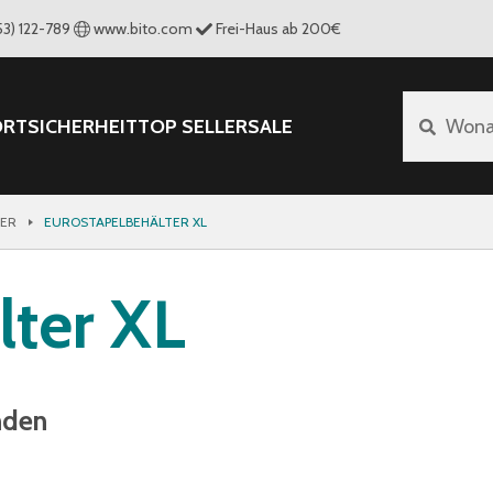
53) 122-789
www.bito.com
Frei-Haus ab 200€
ORT
SICHERHEIT
TOP SELLER
SALE
Wona
TER
EUROSTAPELBEHÄLTER XL
lter XL
nden