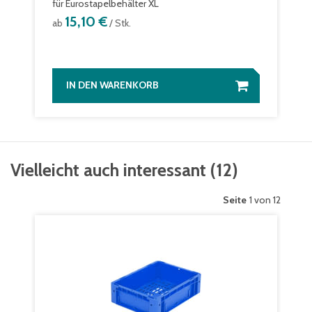
für Eurostapelbehälter XL
15,10 €
ab
/ Stk.
IN DEN WARENKORB
Vielleicht auch interessant
(
12
)
Seite
1 von 12