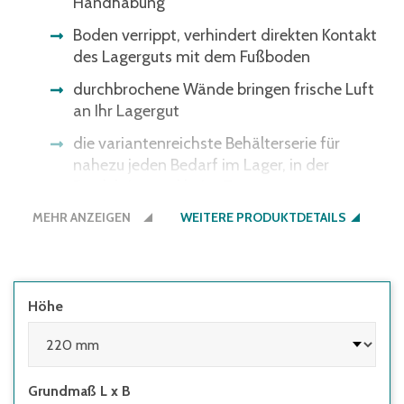
Handhabung
Boden verrippt, verhindert direkten Kontakt
des Lagerguts mit dem Fußboden
durchbrochene Wände bringen frische Luft
an Ihr Lagergut
die variantenreichste Behälterserie für
nahezu jeden Bedarf im Lager, in der
Produktion und beim Transport
MEHR ANZEIGEN
WEITERE PRODUKTDETAILS
Höhe
Grundmaß L x B