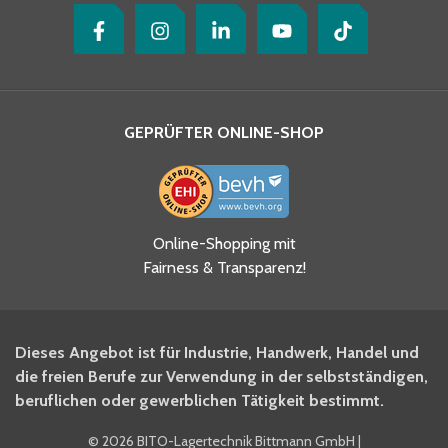
GEPRÜFTER ONLINE-SHOP
Ja, ich habe die
Online-Shopping mit
Datenschutzhinweise gelesen
Fairness & Transparenz!
und akzeptiere diese.
*
Ja, ich möchte mich für den
Dieses Angebot ist für Industrie, Handwerk, Handel und
BITO Newsletter Fachwissen
die freien Berufe zur Verwendung in der selbstständigen,
Intralogistiker anmelden.
beruflichen oder gewerblichen Tätigkeit bestimmt.
©
2026 BITO-Lagertechnik Bittmann GmbH
|
Ja, ich möchte mich für den