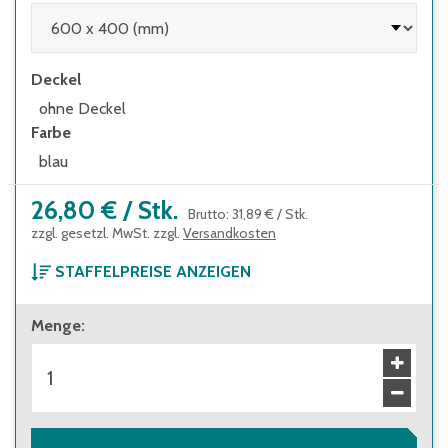
Deckel
ohne Deckel
Farbe
blau
26,80 €
/
Stk.
Brutto
:
31,89 €
/
Stk.
zzgl. gesetzl. MwSt. zzgl.
Versandkosten
STAFFELPREISE ANZEIGEN
ab 1 Stück
Menge
:
26,80 €
Brutto
:
31,89 €
ab 36 Stück
23,60 €
Brutto
:
28,08 €