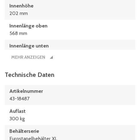
Innenhöhe
202 mm
Innenlänge oben
568 mm
Innenlänge unten
559 mm
MEHR ANZEIGEN
Innenmaße L x B x H
559 x 359 x 202 (mm)
Technische Daten
Länge
Artikelnummer
600 mm
43-18487
Maße L x B
Auflast
600 x 400 (mm)
300 kg
Behälterserie
Eurostapelbehälter XL