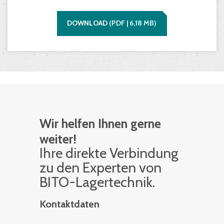
DOWNLOAD
(
PDF |
6,18
MB)
Wir helfen Ihnen gerne
weiter!
Ihre di­rek­te Ver­bin­dung
zu den Ex­per­ten von
BITO-La­ger­tech­nik.
Kontaktdaten