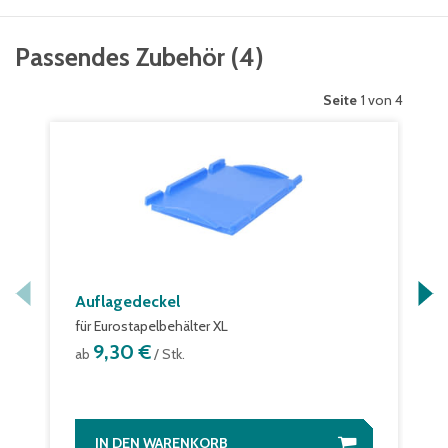
Passendes Zubehör
(
4
)
Seite
1 von 4
Auflagedeckel
für Eurostapelbehälter XL
9,30 €
ab
/ Stk.
IN DEN WARENKORB