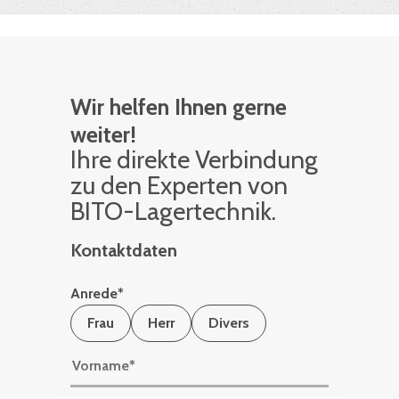
Wir helfen Ihnen gerne
weiter!
Ihre di­rek­te Ver­bin­dung
zu den Ex­per­ten von
BITO-La­ger­tech­nik.
Kontaktdaten
Anrede
*
Frau
Herr
Divers
Vorname
*