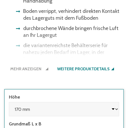
Handhabung
Boden verrippt, verhindert direkten Kontakt
des Lagerguts mit dem Fußboden
durchbrochene Wände bringen frische Luft
an Ihr Lagergut
die variantenreichste Behälterserie für
nahezu jeden Bedarf im Lager, in der
Produktion und beim Transport
MEHR ANZEIGEN
WEITERE PRODUKTDETAILS
Höhe
Grundmaß L x B