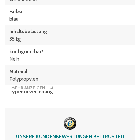
Farbe
blau
Inhaltsbelastung
35 kg
konfigurierbar?
Nein
Material
Polypropylen
MEHR ANZEIGEN
Typen­be­zeich­nung
XL43173
Volumen
13 Liter
UNSERE KUNDENBEWERTUNGEN BEI TRUSTED