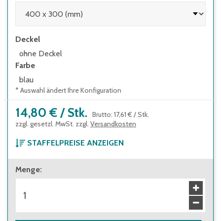
Deckel
ohne Deckel
Farbe
blau
* Auswahl ändert Ihre Konfiguration
14,80 €
/
Stk.
Brutto
:
17,61 €
/
Stk.
zzgl. gesetzl. MwSt. zzgl.
Versandkosten
STAFFELPREISE ANZEIGEN
ab 1 Stück
Menge
:
14,80 €
Brutto
:
17,61 €
ab 96 Stück
13,70 €
Brutto
:
16,30 €