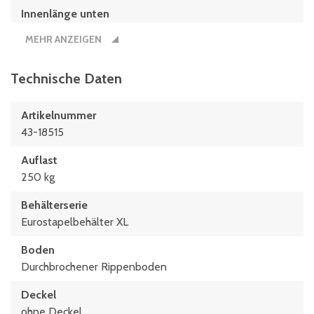
Innenlänge unten
359 mm
MEHR ANZEIGEN
Innenmaße L x B x H
359 x 259 x 152 (mm)
Technische Daten
Länge
Artikelnummer
400 mm
43-18515
Maße L x B
Auflast
400 x 300 (mm)
250 kg
Behälterserie
Eurostapelbehälter XL
Boden
Durchbrochener Rippenboden
Deckel
ohne Deckel