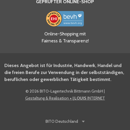
GEPRÜFTER ONLINE-SHOP
Ja, ich habe die
Online-Shopping mit
Datenschutzhinweise gelesen
Fairness & Transparenz!
und akzeptiere diese.
*
Ja, ich möchte mich für den
Dieses Angebot ist für Industrie, Handwerk, Handel und
BITO Newsletter Fachwissen
die freien Berufe zur Verwendung in der selbstständigen,
Intralogistiker anmelden.
beruflichen oder gewerblichen Tätigkeit bestimmt.
©
2026 BITO-Lagertechnik Bittmann GmbH
|
Ja, ich möchte mich für den
Gestaltung & Realisation
+ | LOUIS
INTERNET
BITO Shop-Newsletter
anmelden und keine Aktionen
und Rabatte mehr verpassen.
BITO
Deutschland