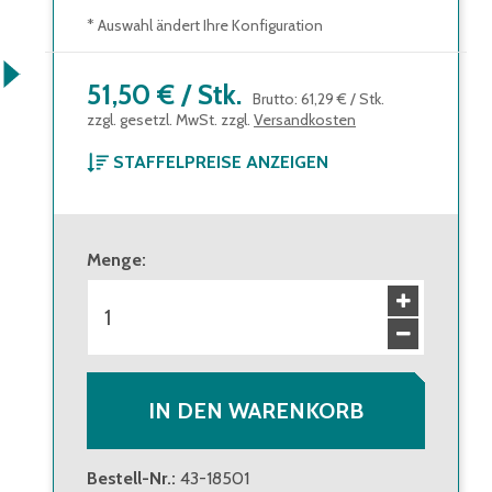
* Auswahl ändert Ihre Konfiguration
51,50 €
/
Stk.
Brutto
:
61,29 €
/
Stk.
zzgl. gesetzl. MwSt. zzgl.
Versandkosten
STAFFELPREISE ANZEIGEN
ab 1 Stück
51,50 €
Brutto
:
61,29 €
Menge
:
ab 24 Stück
46,40 €
Brutto
:
55,22 €
IN DEN WARENKORB
Bestell-Nr.
:
43-18501