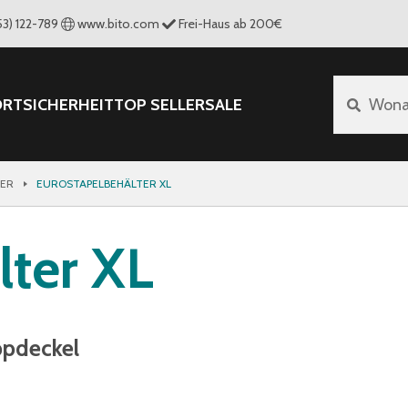
53) 122-789
www.bito.com
Frei-Haus ab 200€
ORT
SICHERHEIT
TOP SELLER
SALE
Wona
TER
EUROSTAPELBEHÄLTER XL
lter XL
ppdeckel