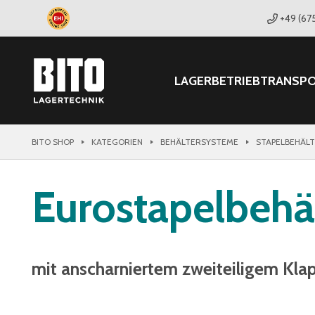
+49 (67
LAGER
BETRIEB
TRANSP
BITO SHOP
KATEGORIEN
BEHÄLTERSYSTEME
STAPELBEHÄL
Eurostapelbehä
mit anscharniertem zweiteiligem Kla