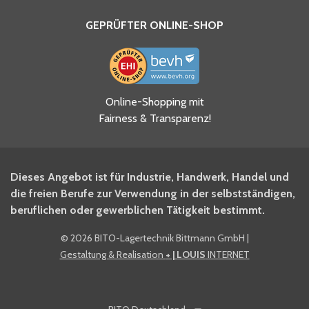
GEPRÜFTER ONLINE-SHOP
Ja, ich habe die
Online-Shopping mit
Datenschutzhinweise gelesen
Fairness & Transparenz!
und akzeptiere diese.
*
Ja, ich möchte mich für den
Dieses Angebot ist für Industrie, Handwerk, Handel und
BITO Newsletter Fachwissen
die freien Berufe zur Verwendung in der selbstständigen,
Intralogistiker anmelden.
beruflichen oder gewerblichen Tätigkeit bestimmt.
©
2026 BITO-Lagertechnik Bittmann GmbH
|
Ja, ich möchte mich für den
Gestaltung & Realisation
+ | LOUIS
INTERNET
BITO Shop-Newsletter
anmelden und keine Aktionen
und Rabatte mehr verpassen.