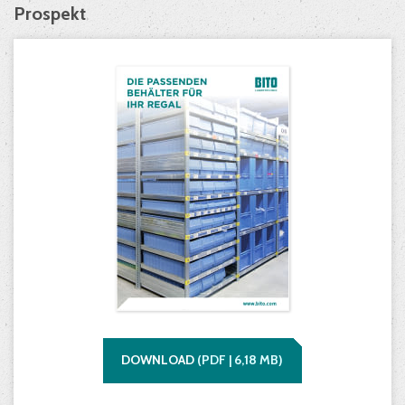
Prospekt
DOWNLOAD
(
PDF |
6,18
MB)