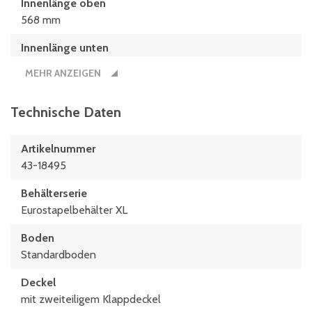
Innenlänge oben
568 mm
Innenlänge unten
559 mm
MEHR ANZEIGEN
Innenmaße L x B x H
559 x 359 x 266 (mm)
Technische Daten
Länge
Artikelnummer
600 mm
43-18495
Maße L x B
Behälterserie
600 x 400 (mm)
Eurostapelbehälter XL
Boden
Standardboden
Deckel
mit zweiteiligem Klappdeckel