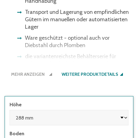
Handhabung
Transport und Lagerung von empfindlichen
Gütern im manuellen oder automatisierten
Lager
Ware geschützt - optional auch vor
Diebstahl durch Plomben
die variantenreichste Behälterserie für
nahezu jeden Bedarf im Lager, in der
Produktion und beim Transport
MEHR ANZEIGEN
WEITERE PRODUKTDETAILS
Höhe
Boden