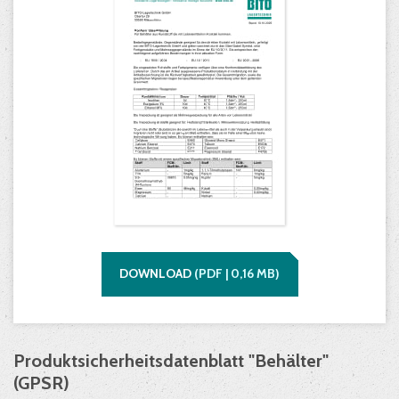
DOWNLOAD
(
PDF |
0,16
MB)
Produktsicherheitsdatenblatt "Behälter"
(GPSR)