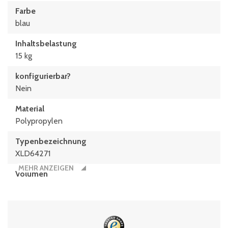
Farbe
blau
Inhaltsbelastung
15 kg
konfigurierbar?
Nein
Material
Polypropylen
Typen­be­zeich­nung
XLD64271
MEHR ANZEIGEN
Volumen
53 Liter