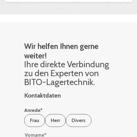
Wir helfen Ihnen gerne
weiter!
Ihre di­rek­te Ver­bin­dung
zu den Ex­per­ten von
BITO-La­ger­tech­nik.
Kontaktdaten
Anrede
*
Frau
Herr
Divers
Vorname
*