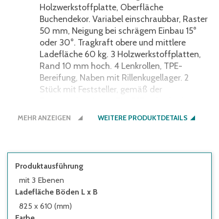
Holzwerkstoffplatte, Oberfläche
Buchendekor. Variabel einschraubbar, Raster
50 mm, Neigung bei schrägem Einbau 15°
oder 30°. Tragkraft obere und mittlere
Ladefläche 60 kg. 3 Holzwerkstoffplatten,
Rand 10 mm hoch. 4 Lenkrollen, TPE-
Bereifung, Naben mit Rillenkugellager. 2
Stück mit Feststeller, gemäß der
Europäischen Norm EN 1757-3 (Sicherheit
von Plattformwagen).
MEHR ANZEIGEN
WEITERE PRODUKTDETAILS
Produktausführung
mit 3 Ebenen
Ladefläche Böden L x B
825 x 610 (mm)
Farbe