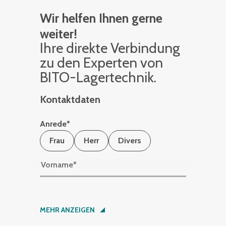
Wir helfen Ihnen gerne
weiter!
Ihre di­rek­te Ver­bin­dung
zu den Ex­per­ten von
BITO-La­ger­tech­nik.
Kontaktdaten
Anrede
*
Frau
Herr
Divers
Vorname
*
Nachname
*
MEHR ANZEIGEN