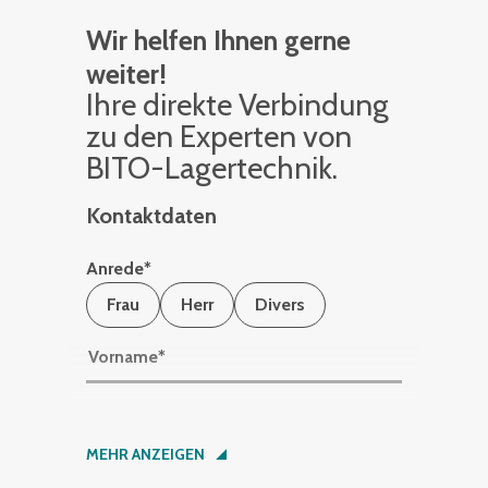
Wir helfen Ihnen gerne
weiter!
Ihre di­rek­te Ver­bin­dung
zu den Ex­per­ten von
BITO-La­ger­tech­nik.
Kontaktdaten
Anrede
*
Frau
Herr
Divers
Vorname
*
Nachname
*
MEHR ANZEIGEN