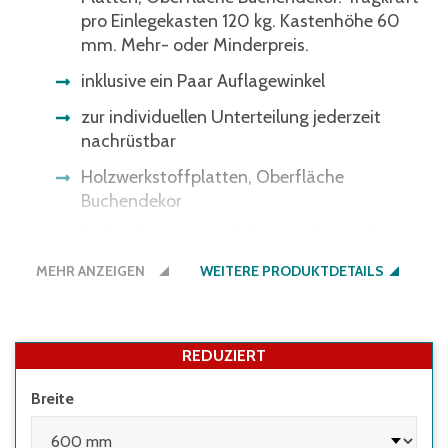
pro Einlegekasten 120 kg. Kastenhöhe 60
mm. Mehr- oder Minderpreis.
inklusive ein Paar Auflagewinkel
zur individuellen Unterteilung jederzeit
nachrüstbar
Holzwerkstoffplatten, Oberfläche
Buchendekor
Einlegekästen variabel einsetzbar im Raster
von 100 mm
MEHR ANZEIGEN
WEITERE PRODUKTDETAILS
Tragkraft pro Einlegekasten 120 kg
Kastenhöhe 60 mm
REDUZIERT
Breite