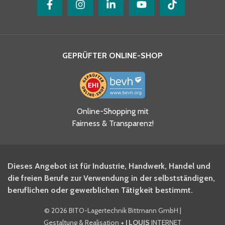
GEPRÜFTER ONLINE-SHOP
Ja, ich habe die
Online-Shopping mit
Datenschutzhinweise gelesen
Fairness & Transparenz!
und akzeptiere diese.
*
Ja, ich möchte mich für den
Dieses Angebot ist für Industrie, Handwerk, Handel und
BITO Newsletter Fachwissen
die freien Berufe zur Verwendung in der selbstständigen,
Intralogistiker anmelden.
beruflichen oder gewerblichen Tätigkeit bestimmt.
©
2026 BITO-Lagertechnik Bittmann GmbH
|
Ja, ich möchte mich für den
Gestaltung & Realisation
+ | LOUIS
INTERNET