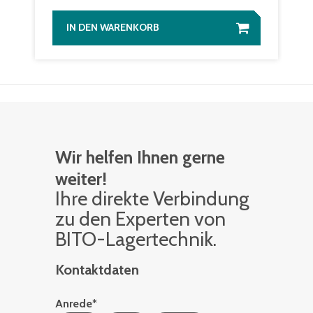
IN DEN WARENKORB
Wir helfen Ihnen gerne
weiter!
Ihre di­rek­te Ver­bin­dung
zu den Ex­per­ten von
BITO-La­ger­tech­nik.
Kontaktdaten
Anrede
*