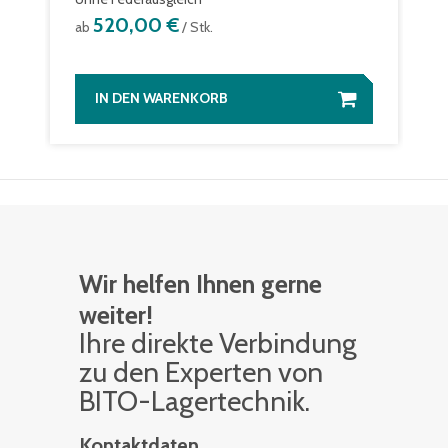
520,00 €
ab
/ Stk.
IN DEN WARENKORB
Wir helfen Ihnen gerne
weiter!
Ihre di­rek­te Ver­bin­dung
zu den Ex­per­ten von
BITO-La­ger­tech­nik.
Kontaktdaten