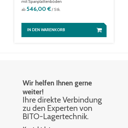
mit Spanplattenböden
546,00 €
ab
/ Stk.
IN DEN WARENKORB
Wir helfen Ihnen gerne
weiter!
Ihre di­rek­te Ver­bin­dung
zu den Ex­per­ten von
BITO-La­ger­tech­nik.