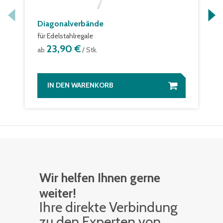
Diagonalverbände
für Edelstahlregale
23,90 €
ab
/ Stk.
IN DEN WARENKORB
Wir helfen Ihnen gerne
weiter!
Ihre di­rek­te Ver­bin­dung
zu den Ex­per­ten von