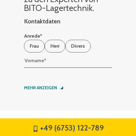
BITO-La­ger­tech­nik.
Kontaktdaten
Anrede
*
Frau
Herr
Divers
Vorname
*
Nachname
*
MEHR ANZEIGEN
Firma
*
+49 (6753) 122-789
Straße
*