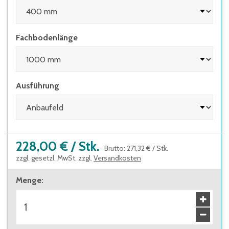
werden, deren Höhen-/Tiefenverhältnis
größer 4:1 ist
• wenn Regale mit herausziehbaren
Fachbodenlänge
Elementen (z.B. Schubladen) und Regale mit
Leitern eingesetzt werden
Ausführung
228,00 €
/
Stk.
Brutto
:
271,32 €
/
Stk.
zzgl. gesetzl. MwSt. zzgl.
Versandkosten
Menge
: