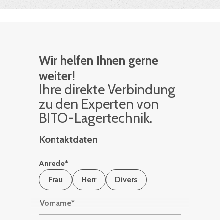
Wir helfen Ihnen gerne
weiter!
Ihre di­rek­te Ver­bin­dung
zu den Ex­per­ten von
BITO-La­ger­tech­nik.
Kontaktdaten
Anrede
*
Frau
Herr
Divers
Vorname
*