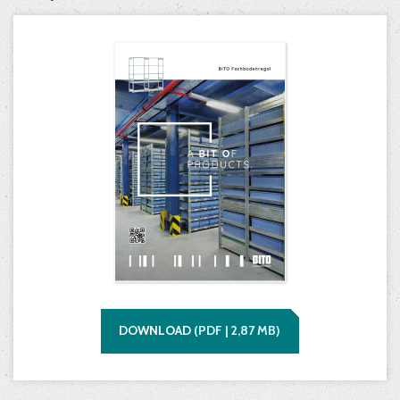
DOWNLOAD
(
PDF |
2,87
MB)