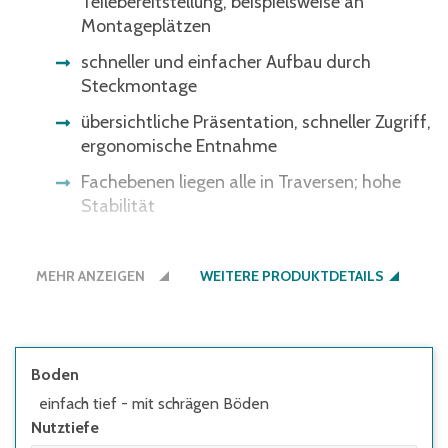
Teilebereitstellung, beispielsweise an
Montageplätzen
schneller und einfacher Aufbau durch
Steckmontage
übersichtliche Präsentation, schneller Zugriff,
ergonomische Entnahme
Fachebenen liegen alle in Traversen; hohe
Stabilität
Fachebenen mit seitlicher Führung als
Herabfallschutz
MEHR ANZEIGEN
WEITERE PRODUKTDETAILS
Regale müssen seitens des Nutzers
ausreichend gegen Kippen gesichert
werden:
Boden
• wenn die Höhe des obersten Fachbodens
einfach tief - mit schrägen Böden
im Verhältnis zur Regaltiefe größer 5:1 ist
Nutztiefe
• wenn Regale mit Flügeltüren eingesetzt