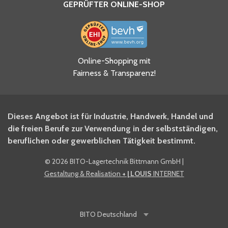
GEPRÜFTER ONLINE-SHOP
Ja, ich habe die
Online-Shopping mit
Datenschutzhinweise gelesen
Fairness & Transparenz!
und akzeptiere diese.
*
Ja, ich möchte mich für den
Dieses Angebot ist für Industrie, Handwerk, Handel und
BITO Newsletter Fachwissen
die freien Berufe zur Verwendung in der selbstständigen,
Intralogistiker anmelden.
beruflichen oder gewerblichen Tätigkeit bestimmt.
©
2026 BITO-Lagertechnik Bittmann GmbH
|
Ja, ich möchte mich für den
Gestaltung & Realisation
+ | LOUIS
INTERNET
BITO Shop-Newsletter
anmelden und keine Aktionen
und Rabatte mehr verpassen.
BITO
Deutschland