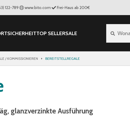
53) 122-789
www.bito.com
Frei-Haus ab 200€
ORT
SICHERHEIT
TOP SELLER
SALE
Wona
LE / KOMMISSIONIEREN
BEREITSTELLREGALE
e
räg, glanzverzinkte Ausführung