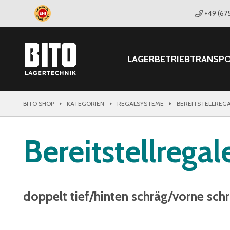
+49 (67
LAGER
BETRIEB
TRANSP
BITO SHOP
KATEGORIEN
REGALSYSTEME
BEREITSTELLREGA
Bereitstellregal
doppelt tief/hinten schräg/vorne sch