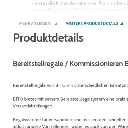
• wenn die Höhe des obersten Fachbodens im
• wenn Regale mit Flügeltüren eingesetzt w
• wenn Regale mit herausziehbaren Element
MEHR ANZEIGEN
werden
WEITERE PRODUKTDETAILS
Produktdetails
Bereitstellregale / Kommissionieren B
Bereitstellregale von BITO mit unterschiedlichen Einsatzm
BITO bietet mit seinem Bereitstellregalsystem eine prakt
Versandabteilungen.
Regalsysteme für Versandbereiche müssen den schnellen 
jedoch andere Vorstellungen, wobei es auch von den Waren