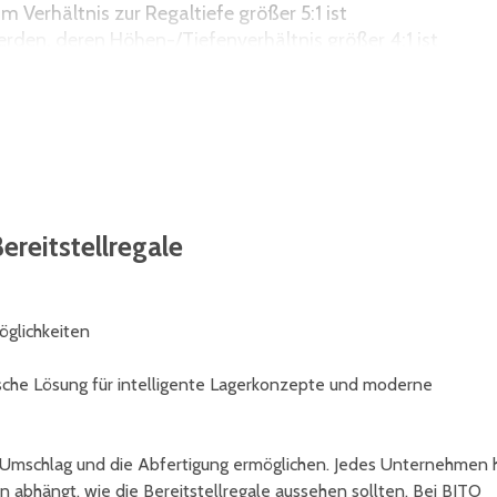
 Verhältnis zur Regaltiefe größer 5:1 ist
erden, deren Höhen-/Tiefenverhältnis größer 4:1 ist
en (z.B. Schubladen) und Regale mit Leitern eingesetzt
ereitstellregale
öglichkeiten
ische Lösung für intelligente Lagerkonzepte und moderne
Umschlag und die Abfertigung ermöglichen. Jedes Unternehmen 
 abhängt, wie die Bereitstellregale aussehen sollten. Bei BITO