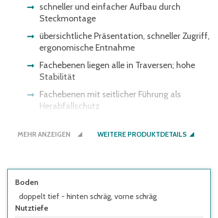
schneller und einfacher Aufbau durch
Steckmontage
übersichtliche Präsentation, schneller Zugriff,
ergonomische Entnahme
Fachebenen liegen alle in Traversen; hohe
Stabilität
Fachebenen mit seitlicher Führung als
Herabfallschutz
Regale müssen seitens des Nutzers
MEHR ANZEIGEN
ausreichend gegen Kippen gesichert
WEITERE PRODUKTDETAILS
werden:
• wenn die Höhe des obersten Fachbodens
im Verhältnis zur Regaltiefe größer 5:1 ist
Boden
• wenn Regale mit Flügeltüren eingesetzt
doppelt tief - hinten schräg, vorne schräg
werden, deren Höhen-/Tiefenverhältnis
Nutztiefe
größer 4:1 ist