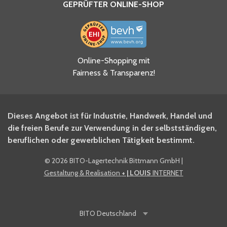
GEPRÜFTER ONLINE-SHOP
Ja, ich habe die
Online-Shopping mit
Datenschutzhinweise gelesen
Fairness & Transparenz!
und akzeptiere diese.
*
Ja, ich möchte mich für den
Dieses Angebot ist für Industrie, Handwerk, Handel und
BITO Newsletter Fachwissen
die freien Berufe zur Verwendung in der selbstständigen,
Intralogistiker anmelden.
beruflichen oder gewerblichen Tätigkeit bestimmt.
©
2026 BITO-Lagertechnik Bittmann GmbH
|
Ja, ich möchte mich für den
Gestaltung & Realisation
+ | LOUIS
INTERNET
BITO Shop-Newsletter
anmelden und keine Aktionen
und Rabatte mehr verpassen.
BITO
Deutschland