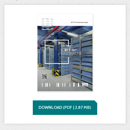
DOWNLOAD
(
PDF |
2,87
MB)