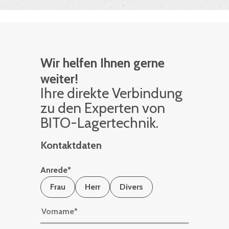
Wir helfen Ihnen gerne
weiter!
Ihre di­rek­te Ver­bin­dung
zu den Ex­per­ten von
BITO-La­ger­tech­nik.
Kontaktdaten
Anrede
*
Frau
Herr
Divers
Vorname
*