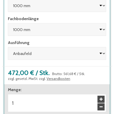
• wenn Regale mit herausziehbaren
Elementen (z.B. Schubladen) und Regale mit
Leitern eingesetzt werden
Fachbodenlänge
Ausführung
472,00 €
/
Stk.
Brutto
:
561,68 €
/
Stk.
zzgl. gesetzl. MwSt. zzgl.
Versandkosten
Menge
: